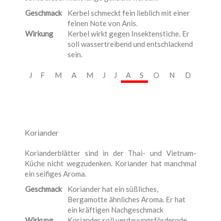
Geschmack
Kerbel schmeckt fein lieblich mit einer
feinen Note von Anis.
Wirkung
Kerbel wirkt gegen Insektenstiche. Er
soll wassertreibend und entschlackend
sein.
J
F
M
A
M
J
J
A
S
O
N
D
Koriander
Korianderblätter sind in der Thai- und Vietnam-
Küche nicht wegzudenken. Koriander hat manchmal
ein seifiges Aroma.
Geschmack
Koriander hat ein süßliches,
Bergamotte ähnliches Aroma. Er hat
ein kräftigen Nachgeschmack
Wirkung
Koriander soll verdauungsfördernde,