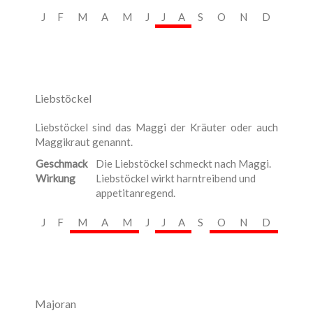
J
F
M
A
M
J
J
A
S
O
N
D
Liebstöckel
Liebstöckel sind das Maggi der Kräuter oder auch
Maggikraut genannt.
Geschmack
Die Liebstöckel schmeckt nach Maggi.
Wirkung
Liebstöckel wirkt harntreibend und
appetitanregend.
J
F
M
A
M
J
J
A
S
O
N
D
Majoran