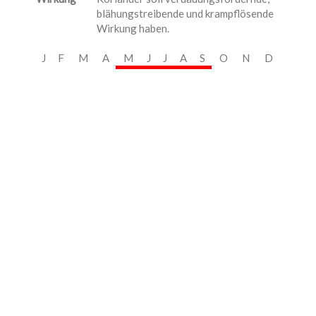
blähungstreibende und krampflösende
Wirkung haben.
J
F
M
A
M
J
J
A
S
O
N
D