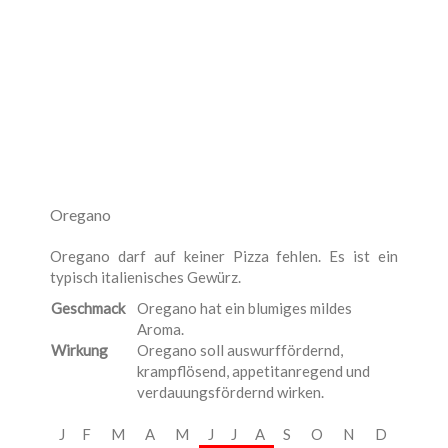
Oregano
Oregano darf auf keiner Pizza fehlen. Es ist ein
typisch italienisches Gewürz.
Geschmack
Oregano hat ein blumiges mildes
Aroma.
Wirkung
Oregano soll auswurffördernd,
krampflösend, appetitanregend und
verdauungsfördernd wirken.
J
F
M
A
M
J
J
A
S
O
N
D