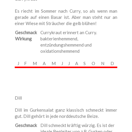
Es riecht im Sommer nach Curry, so als wenn man
gerade auf einen Basar ist. Aber man steht nur an
einer Wiese mit Sträucher die gelb blühen!
Geschmack
Currykraut erinnert an Curry.
Wirkung
bakterienhemmend,
entzündungshemmend und
oxidationshemmend
J
F
M
A
M
J
J
A
S
O
N
D
Dill
Dill im Gurkensalat ganz klassisch schmeckt immer
gut. Dill gehört in jede norddeutsche Beize.
Geschmack
Dill schmeckt kräftig würzig. Es ist der
ideale Begleiter von z.B. Gurken oder