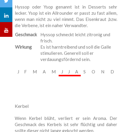
Hyssop oder Ysop genannt ist in Desserts sehr
lecker. Ysop ist ein Allrounder er passt zu fast allem,
wenn man nicht zu viel nimmt. Das Eisenkraut ,bzw.
die Verbene, ist ein naher Verwandter.
Geschmack
Hyssop schmeckt leicht zitronig und
frisch.
Wirkung
Es ist harntreibend und soll die Galle
stimulieren. Generell soll er
verdauungsfördernd sein.
J
F
M
A
M
J
J
A
S
O
N
D
Kerbel
Wenn Kerbel blüht, verliert er sein Aroma. Der
Geschmack des Kerbels ist sehr flüchtig und daher
sollte dieser nicht lange gekocht werden.