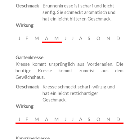
Geschmack
Brunnenkresse ist scharf und leicht
senfig. Sie schmeckt aromatisch und
hat ein leicht bitteren Geschmack.
Wirkung
J
F
M
A
M
J
J
A
S
O
N
D
Gartenkresse
Kresse kommt ursprünglich aus Vorderasien. Die
heutige Kresse kommt zumeist aus dem
Gewächshaus.
Geschmack
Kresse schmeckt scharf-würzig und
hat ein leicht rettichartiger
Geschmack.
Wirkung
J
F
M
A
M
J
J
A
S
O
N
D
Kapuzinerkresse