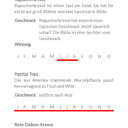
Kapuzinerkresse ist schon fast ein Salat. Sie hat für
ein Kraut groß Blätter und eine hauchzarte Blüte.
Geschmack
Kapuzinerkresse hat einen kresse-
typischen Geschmack, leicht säuerlich
scharf. Die Blüte ist eher leichter vom
Geschmack.
Wirkung
J
F
M
A
M
J
J
A
S
O
N
D
Paztizz Tops
Die aus Amerika stammende Wurzelpflanze passt
hervorragend zu Fisch und Wild.
Geschmack
süßlich, nach Anis
J
F
M
A
M
J
J
A
S
O
N
D
Rote Daikon-Kresse