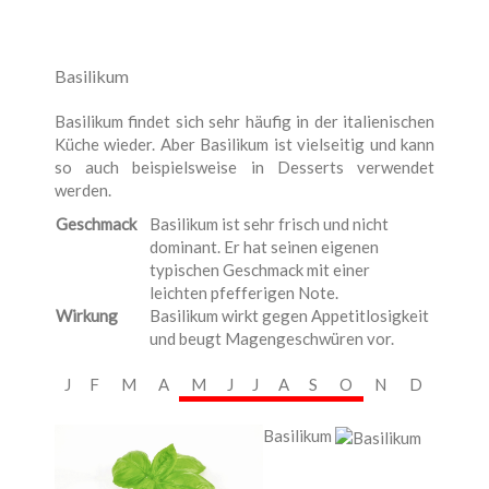
Basilikum
Basilikum findet sich sehr häufig in der italienischen
Küche wieder. Aber Basilikum ist vielseitig und kann
so auch beispielsweise in Desserts verwendet
werden.
Geschmack
Basilikum ist sehr frisch und nicht
dominant. Er hat seinen eigenen
typischen Geschmack mit einer
leichten pfefferigen Note.
Wirkung
Basilikum wirkt gegen Appetitlosigkeit
und beugt Magengeschwüren vor.
J
F
M
A
M
J
J
A
S
O
N
D
Basilikum