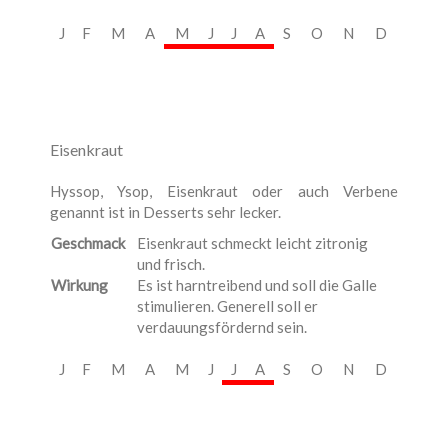
J
F
M
A
M
J
J
A
S
O
N
D
Eisenkraut
Hyssop, Ysop, Eisenkraut oder auch Verbene
genannt ist in Desserts sehr lecker.
Geschmack
Eisenkraut schmeckt leicht zitronig
und frisch.
Wirkung
Es ist harntreibend und soll die Galle
stimulieren. Generell soll er
verdauungsfördernd sein.
J
F
M
A
M
J
J
A
S
O
N
D