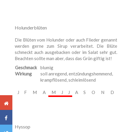
Holunderblüten
Die Blüten vom Holunder oder auch Flieder genannt
werden gerne zum Sirup verarbeitet. Die Blüte
schmeckt auch ausgebacken oder im Salat sehr gut.
Beachten sollte man aber, dass das Grün giftig ist!
Geschmack
blumig
Wirkung
soll anregend, entzündungshemmend,
krampflösend, schleimlösend
J
F
M
A
M
J
J
A
S
O
N
D
Hyssop