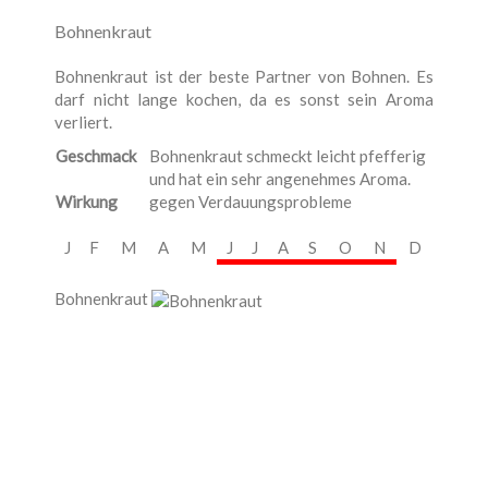
Bohnenkraut
Bohnenkraut ist der beste Partner von Bohnen. Es
darf nicht lange kochen, da es sonst sein Aroma
verliert.
Geschmack
Bohnenkraut schmeckt leicht pfefferig
und hat ein sehr angenehmes Aroma.
Wirkung
gegen Verdauungsprobleme
J
F
M
A
M
J
J
A
S
O
N
D
Bohnenkraut