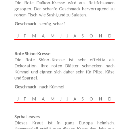
Die Rote Daikon-Kresse wird aus Rettichsamen
gezogen. Der scharfe Geschmack hervorragend zu
rohem Fisch, wie Sushi, und zu Salaten.
Geschmack
senfig, scharf
J
F
M
A
M
J
J
A
S
O
N
D
Rote Shino-Kresse
Die Rote Shino-.Kresse ist sehr effektiv als
Dekoration. Ihre roten Blätter schmecken nach
Kümmel und eignen sich daher sehr für Pilze, Käse
und Spargel.
Geschmack
nach Kümmel
J
F
M
A
M
J
J
A
S
O
N
D
Syrha Leaves
Dieses Kraut ist in ganz Europa heimisch.
Kommerziell erhält man dieses Kraut das Jahr aus