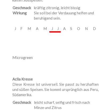
kalten Süßspeisen.
Geschmack
kräftig zitronig, leicht bissig
Wirkung
Sie soll bei der Verdauung helfen und
beruhigend sein.
J
F
M
A
M
J
J
A
S
O
N
D
Microgreen
Aclla Kresse
Diese Kresse ist universell. Sie passt zu herzhaften
und süßen Speisen. Sie kommt ursprünglich aus Peru,
Südamerika.
Geschmack
leicht scharf, seifig und frisch nach
Minze und Zitrus