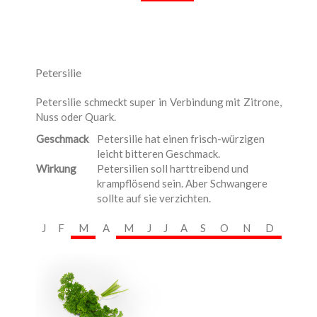
Petersilie
Petersilie schmeckt super in Verbindung mit Zitrone,
Nuss oder Quark.
Geschmack
Petersilie hat einen frisch-würzigen
leicht bitteren Geschmack.
Wirkung
Petersilien soll harttreibend und
krampflösend sein. Aber Schwangere
sollte auf sie verzichten.
J
F
M
A
M
J
J
A
S
O
N
D