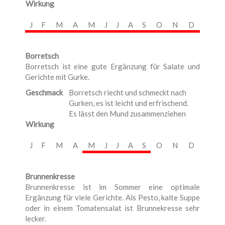
Wirkung
J
F
M
A
M
J
J
A
S
O
N
D
Borretsch
Borretsch ist eine gute Ergänzung für Salate und
Gerichte mit Gurke.
Geschmack
Borretsch riecht und schmeckt nach
Gurken, es ist leicht und erfrischend.
Es lässt den Mund zusammenziehen
Wirkung
J
F
M
A
M
J
J
A
S
O
N
D
Brunnenkresse
Brunnenkresse ist im Sommer eine optimale
Ergänzung für viele Gerichte. Als Pesto, kalte Suppe
oder in einem Tomatensalat ist Brunnekresse sehr
lecker.