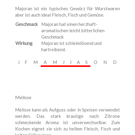
Majoran ist ein typisches Gewürz für Wurstwaren
aber ist auch ideal Fleisch, Fisch und Gemüse.
Geschmack
Majoran hat einen herzhaft-
aromatischen leicht bitterlichen
Geschmack
Wirkung
Majoran ist schleimlösend und
hartreibend.
J
F
M
A
M
J
J
A
S
O
N
D
Melisse
Melisse kann als Aufguss oder in Speisen verwendet
werden. Das stark krautige nach Zitrone
schmeckende Aroma ist unverwechselbar. Zum
Kochen eignet sie sich zu hellem Fleisch, Fisch und