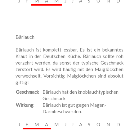
J
F
M
A
M
J
J
A
S
O
N
D
Bärlauch
Bärlauch ist komplett essbar. Es ist ein bekanntes
Kraut in der Deutschen Küche. Bärlauch sollte roh
verzehrt werden, da sonst der typische Geschmack
zerstört wird. Es wird häufig mit den Maiglöckchen
verwechselt. Vorsichtig Maiglöckchen sind absolut
giftig!
Geschmack
Bärlauch hat den knoblauchtypischen
Geschmack
Wirkung
Bärlauch ist gut gegen Magen-
Darmbeschwerden.
J
F
M
A
M
J
J
A
S
O
N
D