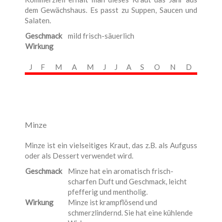
dem Gewächshaus. Es passt zu Suppen, Saucen und
Salaten.
Geschmack
mild frisch-säuerlich
Wirkung
J
F
M
A
M
J
J
A
S
O
N
D
Minze
Minze ist ein vielseitiges Kraut, das z.B. als Aufguss
oder als Dessert verwendet wird.
Geschmack
Minze hat ein aromatisch frisch-
scharfen Duft und Geschmack, leicht
pfefferig und mentholig.
Wirkung
Minze ist krampflösend und
schmerzlindernd. Sie hat eine kühlende