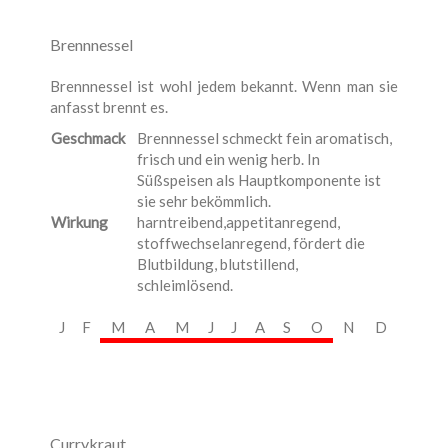
Brennnessel
Brennnessel ist wohl jedem bekannt. Wenn man sie
anfasst brennt es.
Geschmack
Brennnessel schmeckt fein aromatisch,
frisch und ein wenig herb. In
Süßspeisen als Hauptkomponente ist
sie sehr bekömmlich.
Wirkung
harntreibend,appetitanregend,
stoffwechselanregend, fördert die
Blutbildung, blutstillend,
schleimlösend.
J
F
M
A
M
J
J
A
S
O
N
D
Currykraut