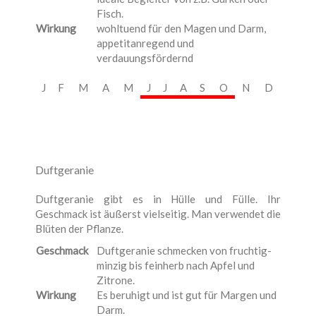
Fisch.
Wirkung
wohltuend für den Magen und Darm,
appetitanregend und
verdauungsfördernd
J
F
M
A
M
J
J
A
S
O
N
D
Duftgeranie
Duftgeranie gibt es in Hülle und Fülle. Ihr
Geschmack ist äußerst vielseitig. Man verwendet die
Blüten der Pflanze.
Geschmack
Duftgeranie schmecken von fruchtig-
minzig bis feinherb nach Apfel und
Zitrone.
Wirkung
Es beruhigt und ist gut für Margen und
Darm.