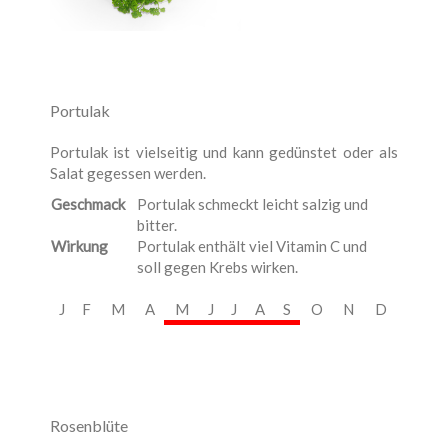
Portulak
Portulak ist vielseitig und kann gedünstet oder als
Salat gegessen werden.
Geschmack
Portulak schmeckt leicht salzig und
bitter.
Wirkung
Portulak enthält viel Vitamin C und
soll gegen Krebs wirken.
J
F
M
A
M
J
J
A
S
O
N
D
Rosenblüte