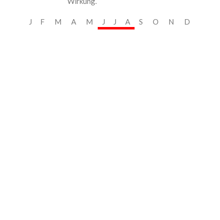
Wirkung.
J
F
M
A
M
J
J
A
S
O
N
D