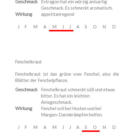
Geschmack
Estragon hat ein würzig anisartig
Geschmack. Es schmeckt aromatisch.
Wirkung
appetitanregend
J
F
M
A
M
J
J
A
S
O
N
D
Fenchelkraut
Fenchelkraut ist das grüne vom Fenchel, also die
Blätter der Fenchelpflanze.
Geschmack
Fenchelkraut schmeckt süß und etwas
bitter. Es hat ein leichten
Anisgeschmack.
Wirkung
Fenchel soll bei Husten und bei
Margen-Darmkrämpfen helfen.
J
F
M
A
M
J
J
A
S
O
N
D