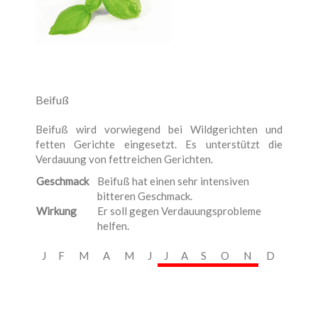
Beifuß
Beifuß wird vorwiegend bei Wildgerichten und
fetten Gerichte eingesetzt. Es unterstützt die
Verdauung von fettreichen Gerichten.
Geschmack
Beifuß hat einen sehr intensiven
bitteren Geschmack.
Wirkung
Er soll gegen Verdauungsprobleme
helfen.
J
F
M
A
M
J
J
A
S
O
N
D