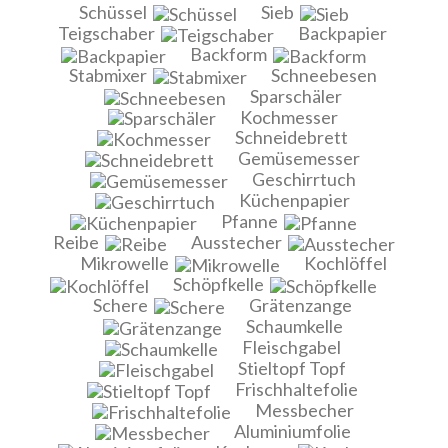
Schüssel
Sieb
Teigschaber
Backpapier
Backform
Stabmixer
Schneebesen
Sparschäler
Kochmesser
Schneidebrett
Gemüsemesser
Geschirrtuch
Küchenpapier
Pfanne
Reibe
Ausstecher
Mikrowelle
Kochlöffel
Schöpfkelle
Schere
Grätenzange
Schaumkelle
Fleischgabel
Stieltopf Topf
Frischhaltefolie
Messbecher
Aluminiumfolie