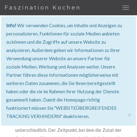
Faszination Kochen
Info!
Wir verwenden Cookies, um Inhalte und Anzeigen zu
personalisieren, Funktionen für soziale Medien anbieten
BASICS
zu können und die Zugriffe auf unsere Website zu
analysieren. Außerdem geben wir Informationen zu Ihrer
Nur wer die Grundlagen beherrscht, kann souverän
Verwendung unserer Website an unsere Partner für
kochen.
soziale Medien, Werbung und Analysen weiter. Unsere
Das Grundwissen und das Grundrezept sind das
Partner führen diese Informationen möglicherweise mit
Fundament jeden Kochens. Auf diesem Fundament
weiteren Daten zusammen, die Sie ihnen bereitgestellt
bauen kompliziertere Speisen auf. Gewürze, Aromen,
haben oder die sie im Rahmen Ihrer Nutzung der Dienste
Schnittarten und Garmethoden beeinflussen die
gesammelt haben. Damit die Homepage richtig
Speisen ungemein. Kräuter, Gewürze aber auch das
funktioniert müssen Sie "WEBSITEÜBERGREIFENDES
Garen an sich verändern unter anderem die Struktur
×
TRACKING VERHINDERN" deaktivieren.
und Konsistenz der einzelnen Komponenten
unterschiedlich. Der Zeitpunkt, bei dem die Zutat der