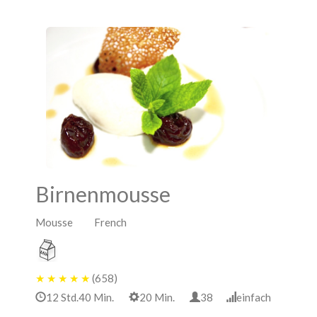
Birnenmousse
Mousse French
★
★
★
★
★
(658)
12 Std.40 Min.
20 Min.
38
einfach