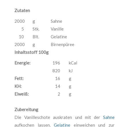
Zutaten
2000
g
Sahne
5
Stk.
Vanille
10
Blt.
Gelatine
2000
g
Birnenpüree
Inhaltsstoff 100g
Energie:
196
kCal
820
kJ
Fett:
16
g
KH:
14
g
Eiweiß:
2
g
Zubereitung
Die Vanilleschote auskraten und mit der
Sahne
aufkochen lassen.
Gelatine
einweichen und zur