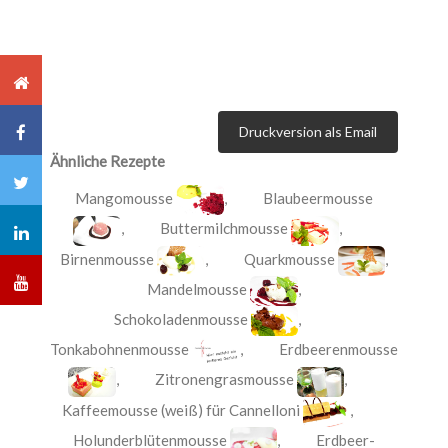
Druckversion als Email
Ähnliche Rezepte
Mangomousse
,
Blaubeermousse
,
Buttermilchmousse
,
Birnenmousse
,
Quarkmousse
,
Mandelmousse
,
Schokoladenmousse
,
Tonkabohnenmousse
,
Erdbeerenmousse
,
Zitronengrasmousse
,
Kaffeemousse (weiß) für Cannelloni
,
Holunderblütenmousse
,
Erdbeer-