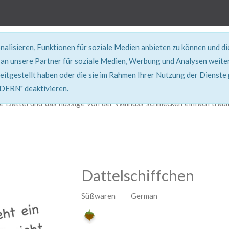
alisieren, Funktionen für soziale Medien anbieten zu können und d
REZEPT
an unsere Partner für soziale Medien, Werbung und Analysen weiter
eitgestellt haben oder die sie im Rahmen Ihrer Nutzung der Dienste
Super erklärt & lecker...!
RN" deaktivieren.
e Dattel und das nussige von der Walnuss schmecken einfach trau
Dattelschiffchen
Süßwaren German