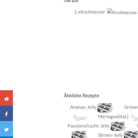
Geräte
1 xKochmesser
,
Ähnliche Rezepte
Ananas-Jelly
,
Grünes
,
Meringue(ital.)
Passionsfrucht-Jelly
,
,
Birnen-Jelly