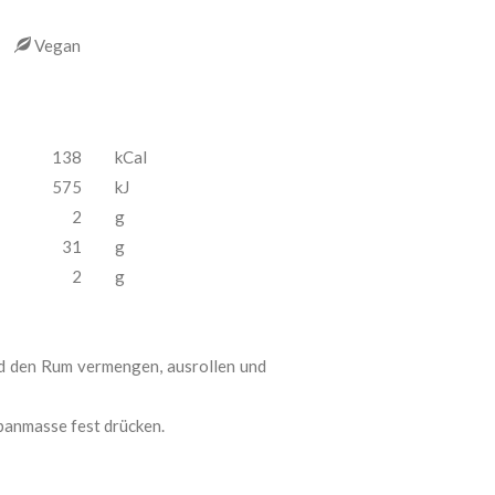
ch
Vegan
138
kCal
575
kJ
2
g
31
g
2
g
d den Rum vermengen, ausrollen und
ipanmasse fest drücken.