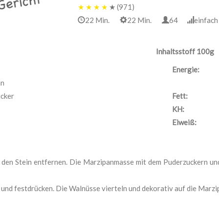
★
★
★
★
★
(971)
22 Min.
22 Min.
64
einfa
Inhaltsstoff 100g
Energie:
an
cker
Fett:
KH:
Eiweiß:
d den Stein entfernen. Die Marzipanmasse mit dem Puderzuckern un
 und festdrücken. Die Walnüsse vierteln und dekorativ auf die Marz