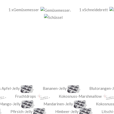
1 xGemüsemesser
,
1 xSchneidebrett
 Apfel-Jelly
,
Bananen-Jelly
,
Blutorangen-J
,
Fruchtdrops
,
Kokosnuss-Marshmallow
Mango-Jelly
,
Mandarinen-Jelly
,
Kokosnuss
,
Pfirsich-Jelly
,
Himbeer-Jelly
,
Litschi