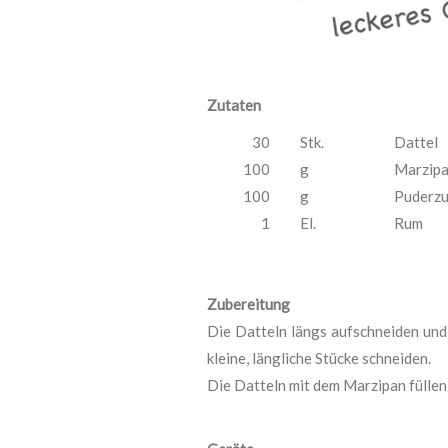
Zutaten
30
Stk.
Dattel
100
g
Marzip
100
g
Puderzu
1
El.
Rum
Zubereitung
Die Datteln längs aufschneiden un
kleine, längliche Stücke schneiden.
Die Datteln mit dem Marzipan füllen