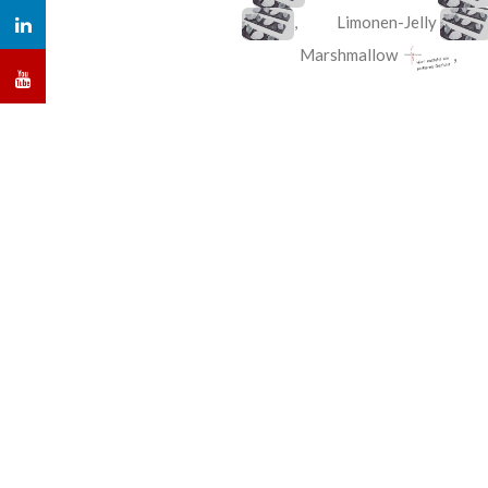
,
Limonen-Jelly
Marshmallow