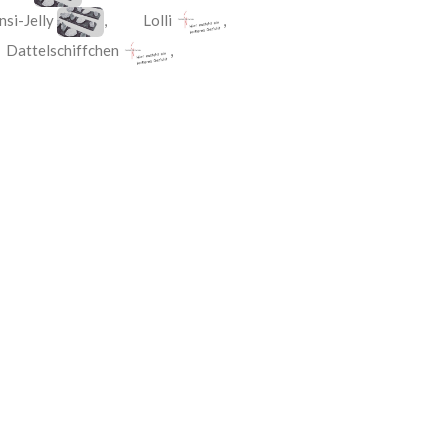
si-Jelly
,
Lolli
,
,
Dattelschiffchen
,