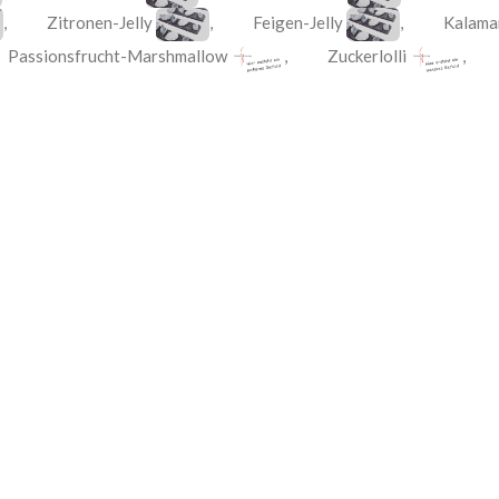
,
Zitronen-Jelly
,
Feigen-Jelly
,
Kalaman
,
Passionsfrucht-Marshmallow
,
Zuckerlolli