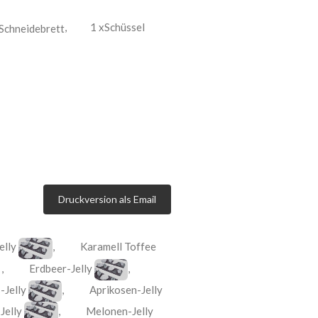
,
1 xSchüssel
Druckversion als Email
elly
,
Karamell Toffee
,
Erdbeer-Jelly
,
-Jelly
,
Aprikosen-Jelly
-Jelly
,
Melonen-Jelly