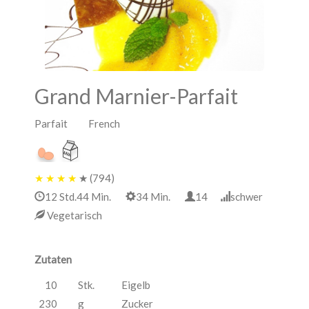
Grand Marnier-Parfait
Parfait French
★
★
★
★
★
(794)
12 Std.44 Min.
34 Min.
14
schwer
Vegetarisch
Zutaten
10
Stk.
Eigelb
230
g
Zucker