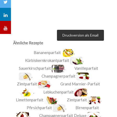
Druckversion als Email
Ähnliche Rezepte
Bananenparfait
,
Kürbiskernkrokantparfait
,
Sauerkirschparfait
,
Vanilleparfait
,
Champagnerparfait
,
Zimtparfait
,
Grand Marnier-Parfait
,
Lebkuchenparfait
,
Limettenparfait
,
Zimtparfait
,
Pfirsichparfait
,
Birnenparfait
,
Champagnerparfait Deluxe
,