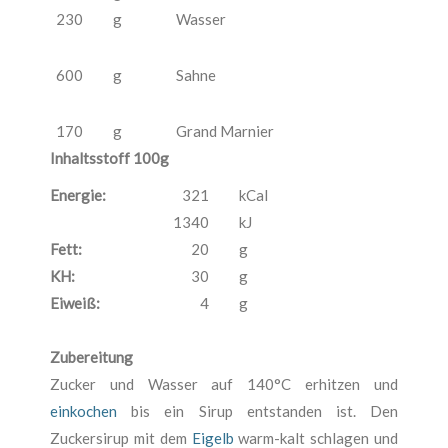
230
g
Wasser
600
g
Sahne
170
g
Grand Marnier
Inhaltsstoff 100g
Energie:
321
kCal
1340
kJ
Fett:
20
g
KH:
30
g
Eiweiß:
4
g
Zubereitung
Zucker und Wasser auf 140°C erhitzen und
einkochen
bis ein Sirup entstanden ist. Den
Zuckersirup mit dem
Eigelb
warm-kalt schlagen und