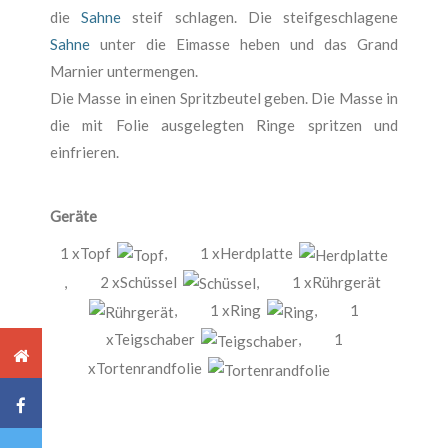
die
Sahne
steif schlagen. Die steifgeschlagene
Sahne
unter die Eimasse heben und das Grand
Marnier untermengen.
Die Masse in einen Spritzbeutel geben. Die Masse in
die mit Folie ausgelegten Ringe spritzen und
einfrieren.
Geräte
1 xTopf
,
1 xHerdplatte
,
2 xSchüssel
,
1 xRührgerät
,
1 xRing
,
1
xTeigschaber
,
1
xTortenrandfolie