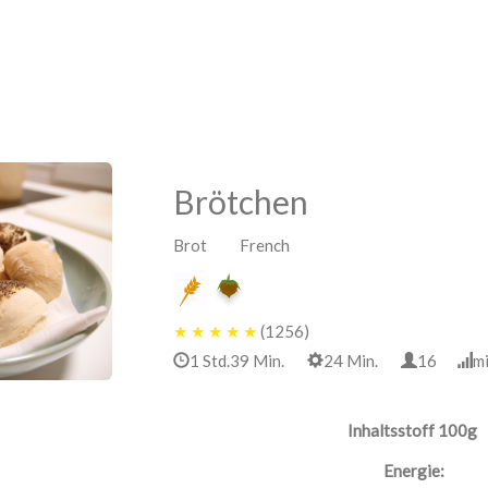
Brötchen
Brot French
★
★
★
★
★
(1256)
1 Std.39 Min.
24 Min.
16
m
Inhaltsstoff 100g
Energie: