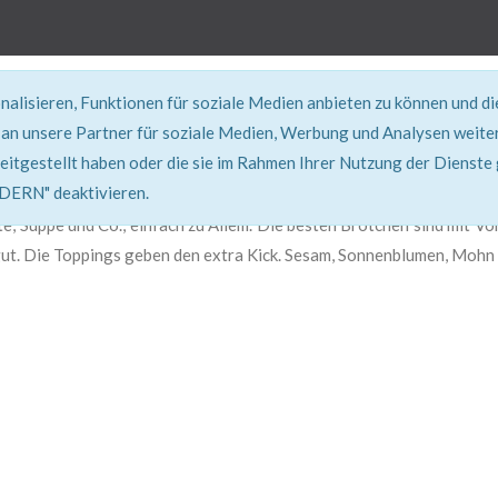
alisieren, Funktionen für soziale Medien anbieten zu können und d
REZEPT
an unsere Partner für soziale Medien, Werbung und Analysen weiter
eitgestellt haben oder die sie im Rahmen Ihrer Nutzung der Dienste
Super erklärt & lecker...!
RN" deaktivieren.
ate, Suppe und Co., einfach zu Allem. Die besten Brötchen sind mit 
t. Die Toppings geben den extra Kick. Sesam, Sonnenblumen, Mohn o