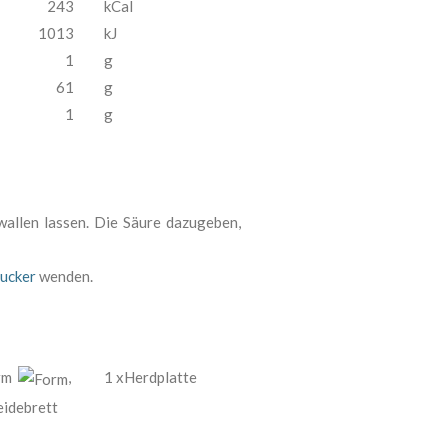
243
kCal
1013
kJ
1
g
61
g
1
g
allen lassen. Die Säure dazugeben,
zucker
wenden.
orm
,
1 xHerdplatte