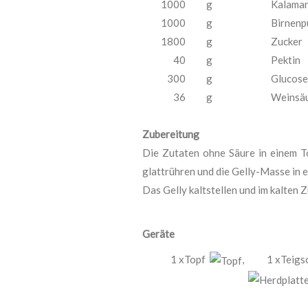
1000
g
Kalaman
1000
g
Birnenp
1800
g
Zucker
40
g
Pektin
300
g
Glucose
36
g
Weinsä
Zubereitung
Die Zutaten ohne Säure in einem T
glattrühren und die Gelly-Masse in 
Das Gelly kaltstellen und im kalten 
Geräte
1 xTopf
,
1 xTeig