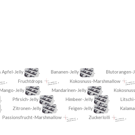
 Apfel-Jelly
,
Bananen-Jelly
,
Blutorangen-J
,
Fruchtdrops
,
Kokosnuss-Marshmallow
Mango-Jelly
,
Mandarinen-Jelly
,
Kokosnuss
,
Pfirsich-Jelly
,
Himbeer-Jelly
,
Litschi
,
Zitronen-Jelly
,
Feigen-Jelly
,
Kalaman
,
Passionsfrucht-Marshmallow
,
Zuckerlolli