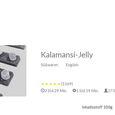
Kalamansi-Jelly
Süßwaren English
★
★
★
★
★
(1569)
2 Std.29 Min.
1 Std.19 Min.
2
Inhaltsstoff 100g