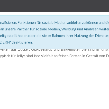
alisieren, Funktionen für soziale Medien anbieten zu können und d
REZEPT
an unsere Partner für soziale Medien, Werbung und Analysen weiter
eitgestellt haben oder die sie im Rahmen Ihrer Nutzung der Dienste
Super erklärt & lecker...!
RN" deaktivieren.
keiten aus Zucker, Glukosesirup und Bindemittel. Sie sind in Kris
pisch für Jellys sind ihre Vielfalt an feinen Formen in Gestalt von F