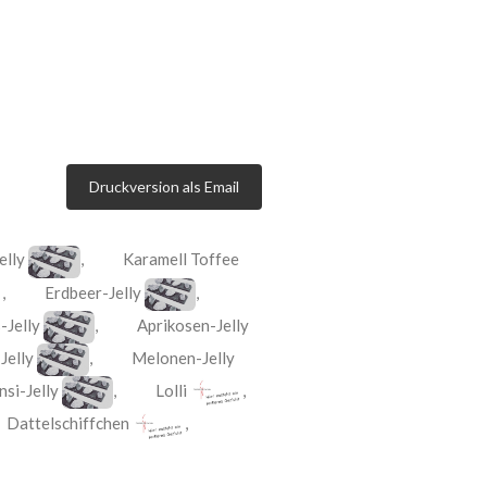
Druckversion als Email
elly
,
Karamell Toffee
,
Erdbeer-Jelly
,
-Jelly
,
Aprikosen-Jelly
-Jelly
,
Melonen-Jelly
si-Jelly
,
Lolli
,
,
Dattelschiffchen
,