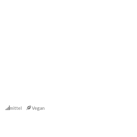
73
mittel
Vegan