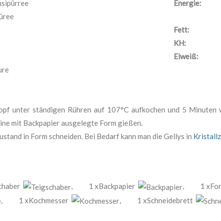
sipürree
Energie:
üree
Fett:
KH:
Eiweiß:
ure
opf unter ständigen Rühren auf 107°C aufkochen und 5 Minuten w
eine mit Backpapier ausgelegte Form gießen.
Zustand in Form schneiden. Bei Bedarf kann man die Gellys in
Kristall
schaber
,
1 xBackpapier
,
1 xF
,
1 xKochmesser
,
1 xSchneidebrett