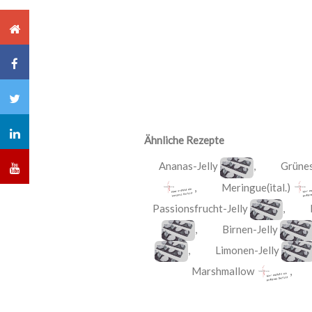
Ähnliche Rezepte
Ananas-Jelly
,
Grünes
,
Meringue(ital.)
Passionsfrucht-Jelly
,
,
Birnen-Jelly
,
Limonen-Jelly
Marshmallow