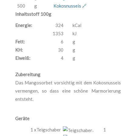
500
g
Kokosnusseis 🔗
Inhaltsstoff 100g
Energie:
324
kCal
1353
kJ
Fett:
6
g
KH:
30
g
Eiweiß:
4
g
Zubereitung
Das Mangosorbet vorsichtig mit dem Kokosnusseis
vermengen, so dass eine schöne Marmorierung
entsteht.
Geräte
1 xTeigschaber
,
1