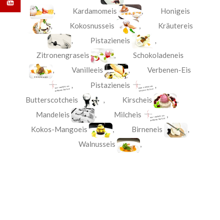
,
Kardamomeis
,
Honigeis
,
Kokosnusseis
,
Kräutereis
,
Pistazieneis
,
Zitronengraseis
,
Schokoladeneis
,
Vanilleeis
,
Verbenen-Eis
,
Pistazieneis
,
Butterscotcheis
,
Kirscheis
,
Mandeleis
,
Milcheis
,
Kokos-Mangoeis
,
Birneneis
,
Walnusseis
,