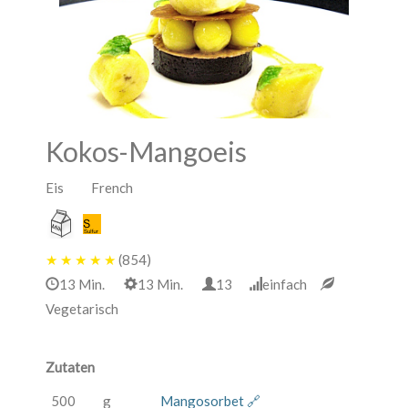
Kokos-Mangoeis
Eis French
★
★
★
★
★
(854)
13 Min.
13 Min.
13
einfach
Vegetarisch
Zutaten
500
g
Mangosorbet 🔗