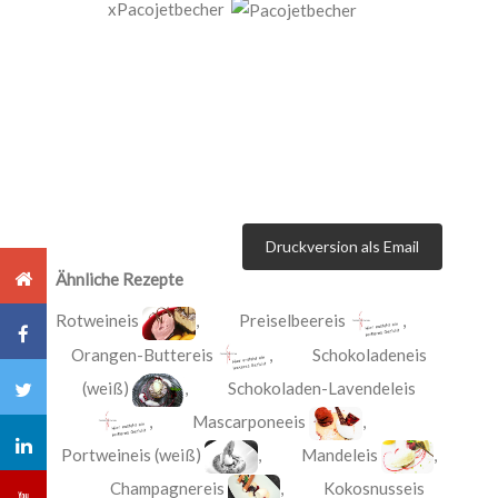
xPacojetbecher
Druckversion als Email
Ähnliche Rezepte
Rotweineis
,
Preiselbeereis
,
Orangen-Buttereis
,
Schokoladeneis
(weiß)
,
Schokoladen-Lavendeleis
,
Mascarponeeis
,
Portweineis (weiß)
,
Mandeleis
,
Champagnereis
,
Kokosnusseis