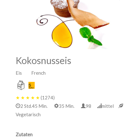
Kokosnusseis
Eis French
★
★
★
★
★
(1274)
2 Std.45 Min.
35 Min.
98
mittel
Vegetarisch
Zutaten