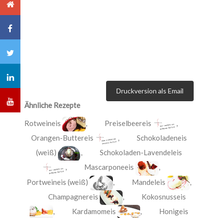
Druckversion als Email
Ähnliche Rezepte
Rotweineis
,
Preiselbeereis
,
Orangen-Buttereis
,
Schokoladeneis
(weiß)
,
Schokoladen-Lavendeleis
,
Mascarponeeis
,
Portweineis (weiß)
,
Mandeleis
,
Champagnereis
,
Kokosnusseis
,
Kardamomeis
,
Honigeis