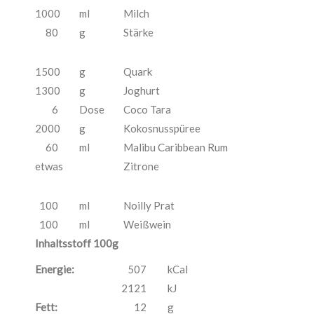
1000
ml
Milch
80
g
Stärke
1500
g
Quark
1300
g
Joghurt
6
Dose
Coco Tara
2000
g
Kokosnusspüree
60
ml
Malibu Caribbean Rum
etwas
Zitrone
100
ml
Noilly Prat
100
ml
Weißwein
Inhaltsstoff 100g
Energie:
507
kCal
2121
kJ
Fett:
12
g