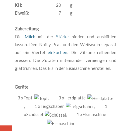
KH:
20
g
Eiweiß:
7
g
Zubereitung
Die
Milch
mit der
Stärke
binden und auskühlen
lassen. Den Noilly Prat und den Weißwein separat
auf ein Viertel
einkochen
. Die Zitrone reibenden
pressen. Die Zutaten miteinander vermengen und
glattrühren. Das Eis in der Eismaschine herstellen.
Geräte
3 xTopf
,
3 xHerdplatte
,
1 xTeigschaber
,
1
xSchüssel
,
1 xEismaschine