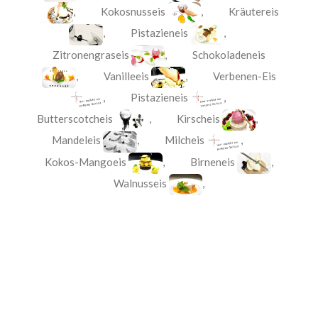
,
Kokosnusseis
,
Kräutereis
,
Pistazieneis
,
Zitronengraseis
,
Schokoladeneis
,
Vanilleeis
,
Verbenen-Eis
,
Pistazieneis
,
Butterscotcheis
,
Kirscheis
,
Mandeleis
,
Milcheis
,
Kokos-Mangoeis
,
Birneneis
,
Walnusseis
,