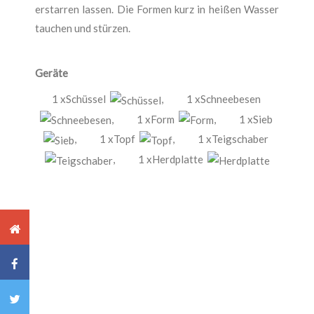
erstarren lassen. Die Formen kurz in heißen Wasser
tauchen und stürzen.
Geräte
1 xSchüssel
,
1 xSchneebesen
,
1 xForm
,
1 xSieb
,
1 xTopf
,
1 xTeigschaber
,
1 xHerdplatte