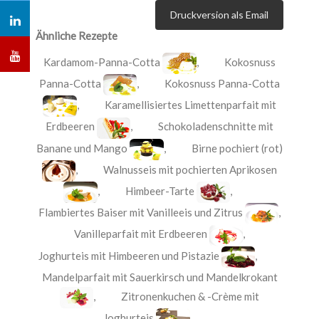
Druckversion als Email
Ähnliche Rezepte
Kardamom-Panna-Cotta
,
Kokosnuss
Panna-Cotta
,
Kokosnuss Panna-Cotta
,
Karamellisiertes Limettenparfait mit
Erdbeeren
,
Schokoladenschnitte mit
Banane und Mango
,
Birne pochiert (rot)
,
Walnusseis mit pochierten Aprikosen
,
Himbeer-Tarte
,
Flambiertes Baiser mit Vanilleeis und Zitrus
,
Vanilleparfait mit Erdbeeren
,
Joghurteis mit Himbeeren und Pistazie
,
Mandelparfait mit Sauerkirsch und Mandelkrokant
,
Zitronenkuchen & -Crème mit
Joghurteis
,