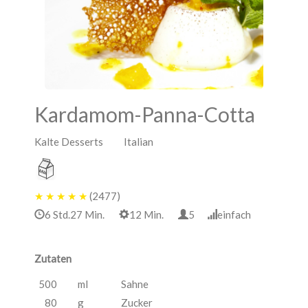
Kardamom-Panna-Cotta
Kalte Desserts Italian
★
★
★
★
★
(2477)
6 Std.27 Min.
12 Min.
5
einfach
Zutaten
500
ml
Sahne
80
g
Zucker