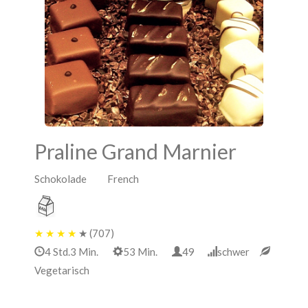
Praline Grand Marnier
Schokolade French
★
★
★
★
★
(707)
4 Std.3 Min.
53 Min.
49
schwer
Vegetarisch