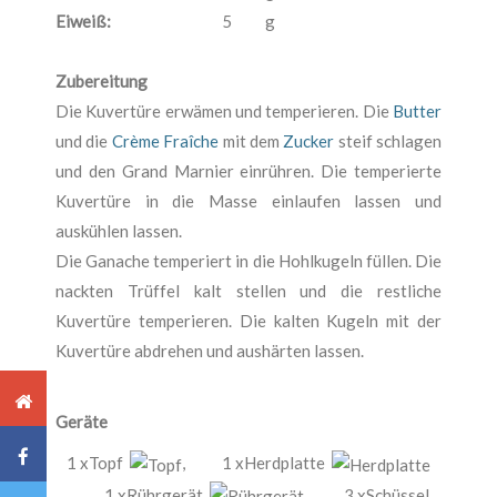
Eiweiß:
5
g
Zubereitung
Die Kuvertüre erwämen und temperieren. Die
Butter
und die
Crème Fraîche
mit dem
Zucker
steif schlagen
und den Grand Marnier einrühren. Die temperierte
Kuvertüre in die Masse einlaufen lassen und
auskühlen lassen.
Die Ganache temperiert in die Hohlkugeln füllen. Die
nackten Trüffel kalt stellen und die restliche
Kuvertüre temperieren. Die kalten Kugeln mit der
Kuvertüre abdrehen und aushärten lassen.
Geräte
1 xTopf
,
1 xHerdplatte
,
1 xRührgerät
,
3 xSchüssel