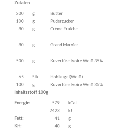
Zutaten
200
g
Butter
100
g
Puderzucker
80
g
Crème Fraîche
80
g
Grand Marnier
500
g
Kuvertüre Ivoire Weiß 35%
65
Stk.
Hohlkugel(Weiß)
100
g
Kuvertüre Ivoire Weiß 35%
Inhaltsstoff 100g
Energie:
579
kCal
2423
kJ
Fett:
41
g
KH:
48
g