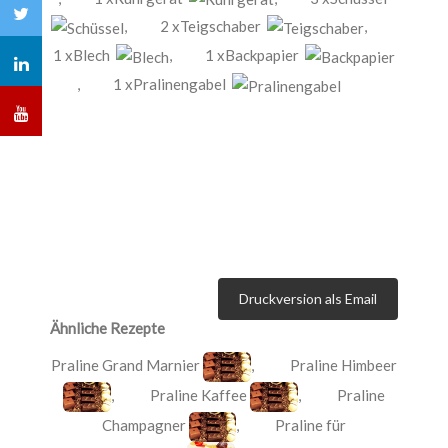
,
2 xTeigschaber
,
1 xBlech
,
1 xBackpapier
,
1 xPralinengabel
Druckversion als Email
Ähnliche Rezepte
Praline Grand Marnier
,
Praline Himbeer
,
Praline Kaffee
,
Praline
Champagner
,
Praline für