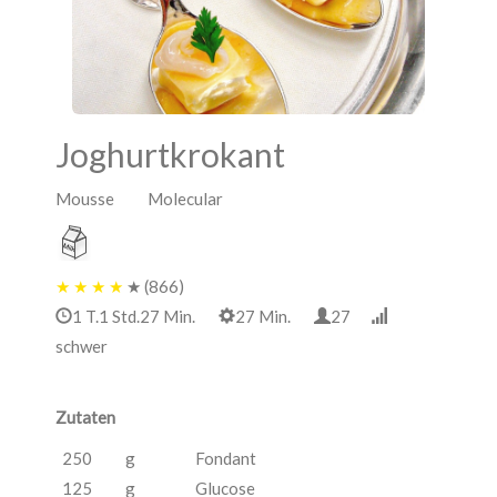
Joghurtkrokant
Mousse Molecular
★
★
★
★
★
(866)
1 T.1 Std.27 Min.
27 Min.
27
schwer
Zutaten
250
g
Fondant
125
g
Glucose