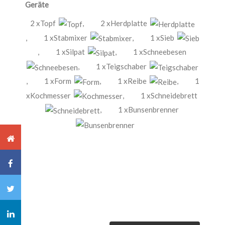
Geräte
2 xTopf
,
2 xHerdplatte
,
1 xStabmixer
,
1 xSieb
,
1 xSilpat
,
1 xSchneebesen
,
1 xTeigschaber
,
1 xForm
,
1 xReibe
,
1
xKochmesser
,
1 xSchneidebrett
,
1 xBunsenbrenner