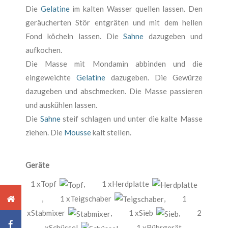
Die
Gelatine
im kalten Wasser quellen lassen. Den
geräucherten Stör entgräten und mit dem hellen
Fond köcheln lassen. Die
Sahne
dazugeben und
aufkochen.
Die Masse mit Mondamin abbinden und die
eingeweichte
Gelatine
dazugeben. Die Gewürze
dazugeben und abschmecken. Die Masse passieren
und auskühlen lassen.
Die
Sahne
steif schlagen und unter die kalte Masse
ziehen. Die
Mousse
kalt stellen.
Geräte
1 xTopf
,
1 xHerdplatte
,
1 xTeigschaber
,
1
xStabmixer
,
1 xSieb
,
2
xSchüssel
,
1 xRührgerät