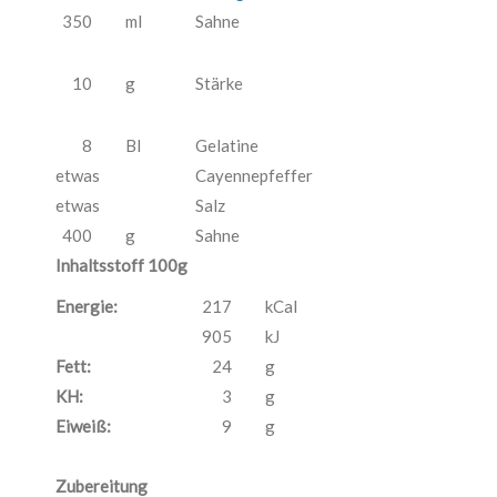
350
ml
Sahne
10
g
Stärke
8
Bl
Gelatine
etwas
Cayennepfeffer
etwas
Salz
400
g
Sahne
Inhaltsstoff 100g
Energie:
217
kCal
905
kJ
Fett:
24
g
KH:
3
g
Eiweiß:
9
g
Zubereitung