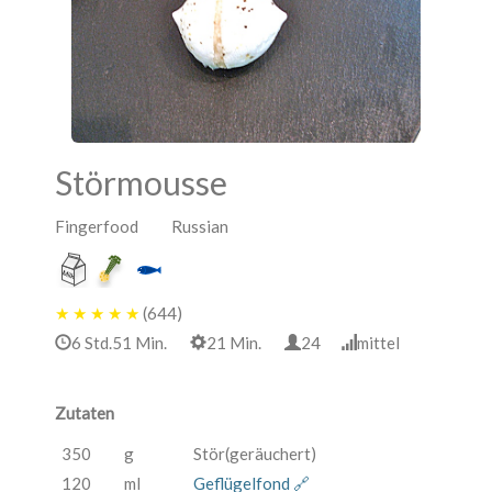
Störmousse
Fingerfood Russian
★
★
★
★
★
(644)
6 Std.51 Min.
21 Min.
24
mittel
Zutaten
350
g
Stör(geräuchert)
120
ml
Geflügelfond 🔗