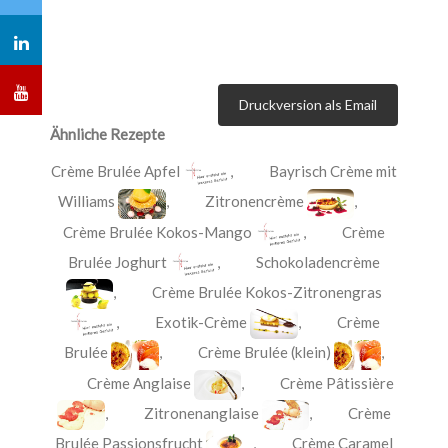
Druckversion als Email
Ähnliche Rezepte
Crème Brulée Apfel
,
Bayrisch Crème mit
Williams
,
Zitronencrème
,
Crème Brulée Kokos-Mango
,
Crème
Brulée Joghurt
,
Schokoladencrème
,
Crème Brulée Kokos-Zitronengras
,
Exotik-Crème
,
Crème
Brulée
,
Crème Brulée (klein)
,
Crème Anglaise
,
Crème Pâtissière
,
Zitronenanglaise
,
Crème
Brulée Passionsfrucht
,
Crème Caramel