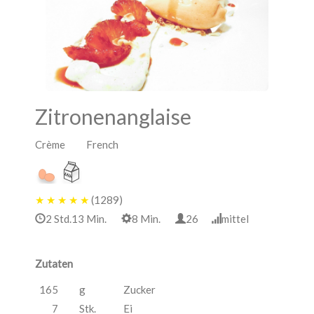
Zitronenanglaise
Crème French
★
★
★
★
★
(1289)
2 Std.13 Min.
8 Min.
26
mittel
Zutaten
165
g
Zucker
7
Stk.
Ei