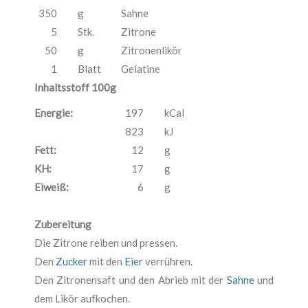
350
g
Sahne
5
Stk.
Zitrone
50
g
Zitronenlikör
1
Blatt
Gelatine
Inhaltsstoff 100g
Energie:
197
kCal
823
kJ
Fett:
12
g
KH:
17
g
Eiweiß:
6
g
Zubereitung
Die Zitrone reiben und pressen.
Den
Zucker
mit den
Eier
verrühren.
Den Zitronensaft und den Abrieb mit der
Sahne
und
dem Likör aufkochen.