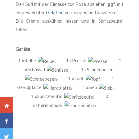
Den Sud mit der Eimasse zur Rose abziehen, ggf. mit
eingeweichter
Gelatine
vermengen und passieren.
Die Crème auskühlen lassen und in Spritzbeutel
füllen.
Geräte
1 xReibe
,
1 xPresse
,
1
xSchüssel
,
1 xSchneebesen
,
1 xTopf
,
1
xHerdplatte
,
1 xSieb
,
1 xSpritzbeutel
,
0
xThermomixer