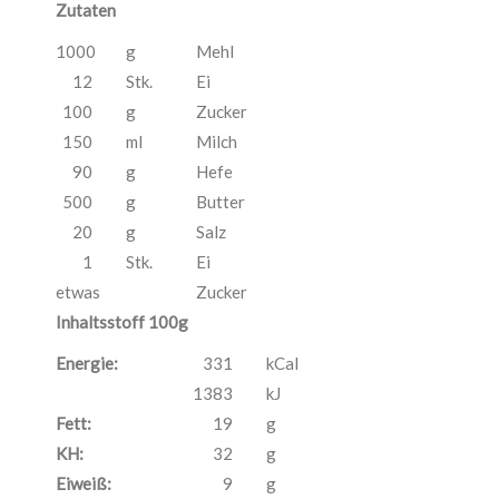
Zutaten
1000
g
Mehl
12
Stk.
Ei
100
g
Zucker
150
ml
Milch
90
g
Hefe
500
g
Butter
20
g
Salz
1
Stk.
Ei
etwas
Zucker
Inhaltsstoff 100g
Energie:
331
kCal
1383
kJ
Fett:
19
g
KH:
32
g
Eiweiß:
9
g