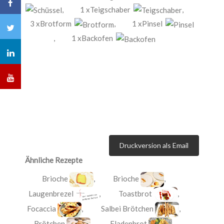
,
1 xTeigschaber
,
3 xBrotform
,
1 xPinsel
,
1 xBackofen
Druckversion als Email
Ähnliche Rezepte
Brioche
,
Brioche
,
Laugenbrezel
,
Toastbrot
,
Focaccia
,
Salbei Brötchen
,
Brötchen
,
Fladenbrot
,