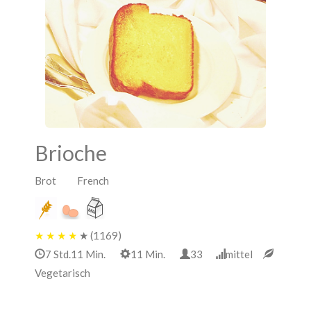
Brioche
Brot French
★
★
★
★
★
(1169)
7 Std.11 Min.
11 Min.
33
mittel
Vegetarisch