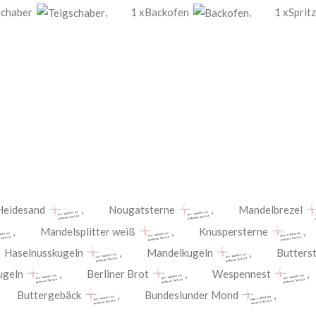
schaber
,
1 xBackofen
,
1 xSprit
Heidesand
,
Nougatsterne
,
Mandelbrezel
,
Mandelsplitter weiß
,
Knuspersterne
,
Haselnusskugeln
,
Mandelkugeln
,
Butterst
ugeln
,
Berliner Brot
,
Wespennest
Buttergebäck
,
Bundeslunder Mond
,