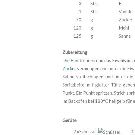
3
Stk.
Ei
1
Stk.
Vanille
70
g
Zucker
120
g
Mehl
125
g
Sahne
Zubereitung
Die
Eier
trennen und das Eiweiß mit d
Zucker
vermengen und unter die Eiw
Sahne steifschlagen und unter di
Spritzbeitel mit glatter Tülle gebe
Punkt. Ein Punkt spritzen, Strich sp
Im Backofen bei 180°C hellgelb für
Geräte
2 xSchüssel
,
1