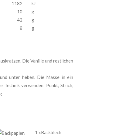
1182
kJ
10
g
42
g
8
g
uskratzen. Die Vanille und restlichen
und unter heben. Die Masse in ein
de Technik verwenden, Punkt, Strich,
g.
,
1 xBackblech