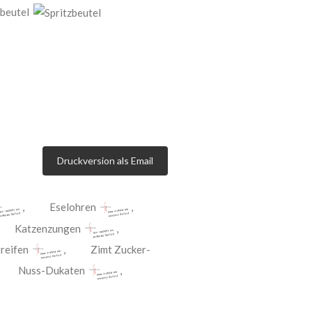
zbeutel
Druckversion als Email
,
Eselohren
,
,
Katzenzungen
,
reifen
,
Zimt Zucker-
,
Nuss-Dukaten
,