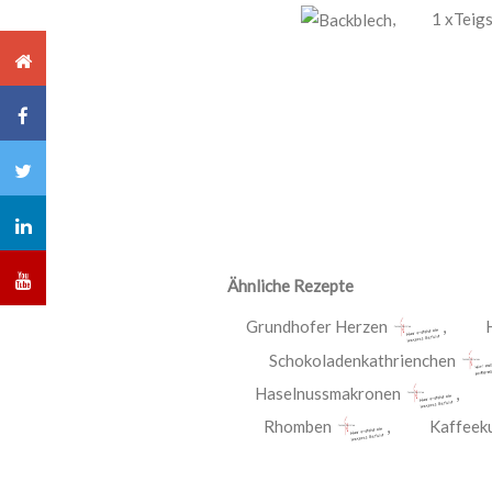
,
1 xTeig
Ähnliche Rezepte
Grundhofer Herzen
,
Schokoladenkathrienchen
Haselnussmakronen
Rhomben
,
Kaffeek