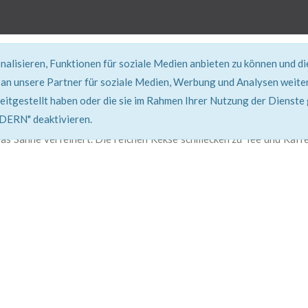
alisieren, Funktionen für soziale Medien anbieten zu können und d
REZEPT
an unsere Partner für soziale Medien, Werbung und Analysen weiter
eitgestellt haben oder die sie im Rahmen Ihrer Nutzung der Dienste
Super erklärt & lecker...!
RN" deaktivieren.
twas Sahne verfeinert. Die reichen Kekse schmecken zu Tee und Kaff