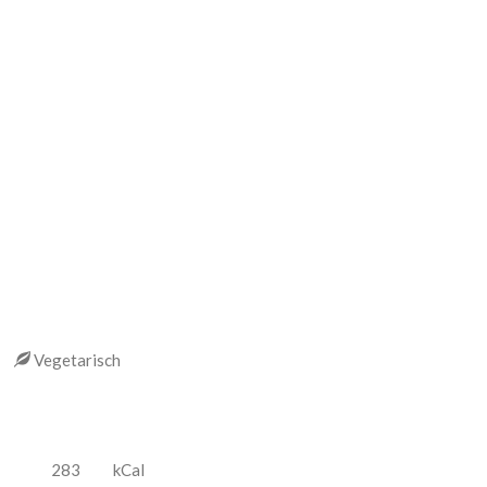
ch
Vegetarisch
283
kCal