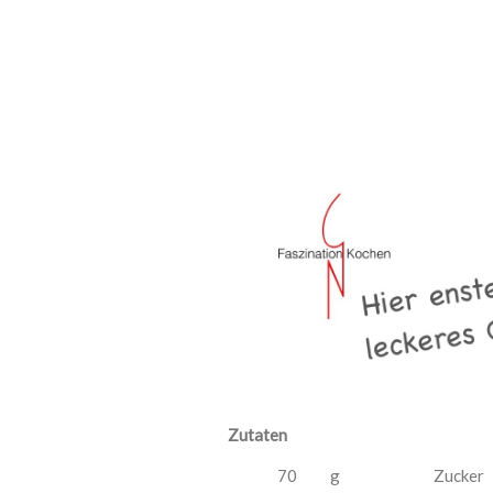
Zutaten
70
g
Zucker