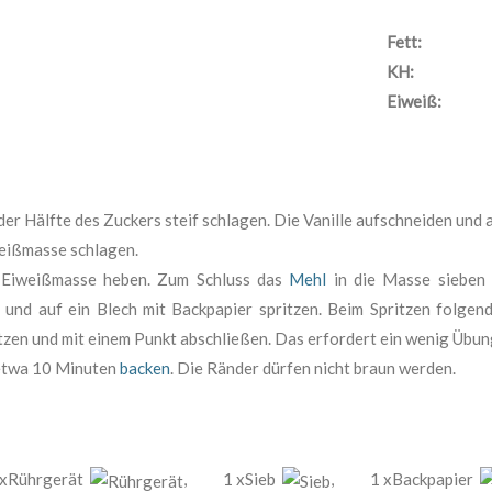
Fett:
KH:
Eiweiß:
er Hälfte des Zuckers steif schlagen. Die Vanille aufschneiden und a
eißmasse schlagen.
e Eiweißmasse heben. Zum Schluss das
Mehl
in die Masse sieben 
n und auf ein Blech mit Backpapier spritzen. Beim Spritzen folgen
ritzen und mit einem Punkt abschließen. Das erfordert ein wenig Übun
 etwa 10 Minuten
backen
. Die Ränder dürfen nicht braun werden.
 xRührgerät
,
1 xSieb
,
1 xBackpapier