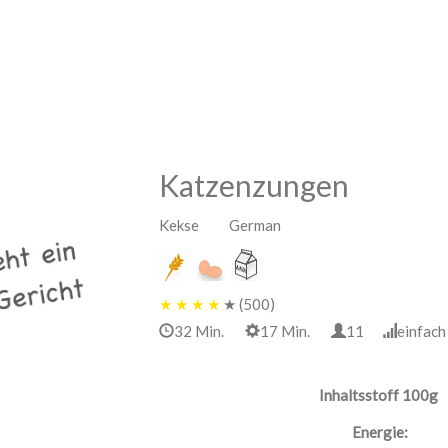
Katzenzungen
Kekse German
★
★
★
★
★
(500)
32 Min.
17 Min.
11
einfa
Inhaltsstoff 100g
Energie: