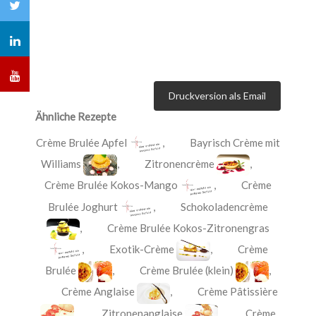
Druckversion als Email
Ähnliche Rezepte
Crème Brulée Apfel
,
Bayrisch Crème mit
Williams
,
Zitronencrème
,
Crème Brulée Kokos-Mango
,
Crème
Brulée Joghurt
,
Schokoladencrème
,
Crème Brulée Kokos-Zitronengras
,
Exotik-Crème
,
Crème
Brulée
,
Crème Brulée (klein)
,
Crème Anglaise
,
Crème Pâtissière
,
Zitronenanglaise
,
Crème