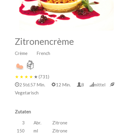
Zitronencrème
Crème French
★
★
★
★
★
(731)
2 Std.57 Min.
12 Min.
8
mittel
Vegetarisch
Zutaten
3
Abr.
Zitrone
150
ml
Zitrone