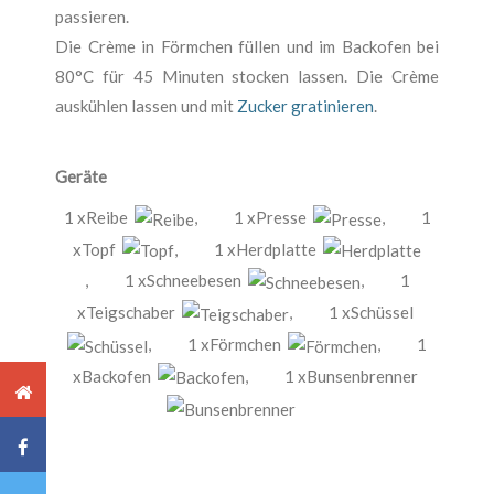
passieren.
Die Crème in Förmchen füllen und im Backofen bei
80°C für 45 Minuten stocken lassen. Die Crème
auskühlen lassen und mit
Zucker
gratinieren
.
Geräte
1 xReibe
,
1 xPresse
,
1
xTopf
,
1 xHerdplatte
,
1 xSchneebesen
,
1
xTeigschaber
,
1 xSchüssel
,
1 xFörmchen
,
1
xBackofen
,
1 xBunsenbrenner