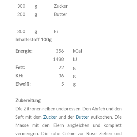
300
g
Zucker
200
g
Butter
300
g
Ei
Inhaltsstoff 100g
Energie:
356
kCal
1488
kJ
Fett:
22
g
KH:
36
g
Eiweiß:
5
g
Zubereitung
Die Zitronen reiben und pressen. Den Abrieb und den
Saft mit dem
Zucker
und der
Butter
aufkochen. Die
Masse mit den Eiern angleichen und komplett
vermengen. Die rohe Créme zur Rose ziehen und