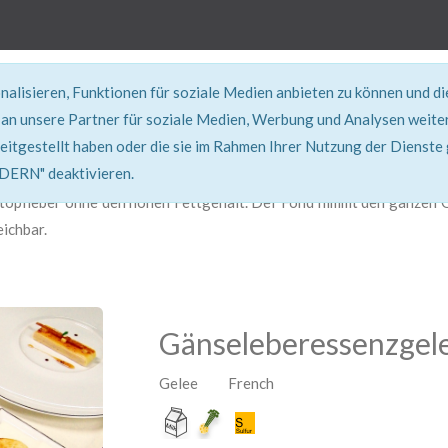
alisieren, Funktionen für soziale Medien anbieten zu können und d
REZEPT
an unsere Partner für soziale Medien, Werbung und Analysen weiter
eitgestellt haben oder die sie im Rahmen Ihrer Nutzung der Dienste
Super erklärt & lecker...!
RN" deaktivieren.
topfleber ohne den hohen Fettgehalt. Der Fond nimmt den ganzen Ge
eichbar.
Gänseleberessenzgel
Gelee French