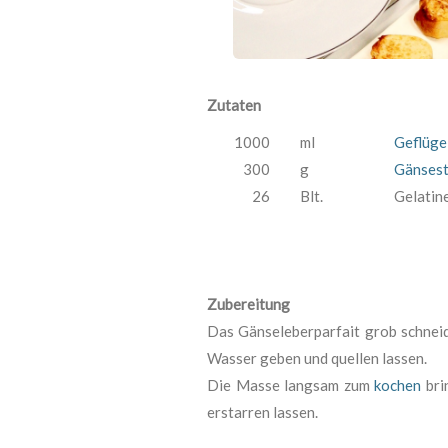
Zutaten
1000
ml
Geflüge
300
g
Gänsest
26
Blt.
Gelatin
Zubereitung
Das Gänseleberparfait grob schnei
Wasser geben und quellen lassen.
Die Masse langsam zum
kochen
bri
erstarren lassen.