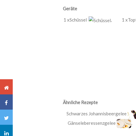
Geräte
1 xSchüssel
,
1 xTo
Ähnliche Rezepte
Schwarzes Johannisbeergelee
Gänseleberessenzgelee