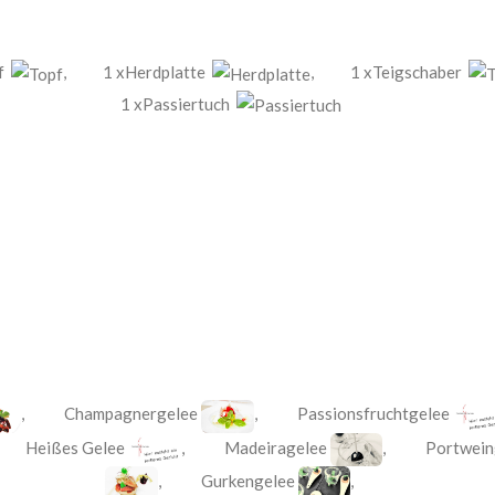
pf
,
1 xHerdplatte
,
1 xTeigschaber
1 xPassiertuch
,
Champagnergelee
,
Passionsfruchtgelee
,
Heißes Gelee
,
Madeiragelee
,
Portwein
,
Gurkengelee
,