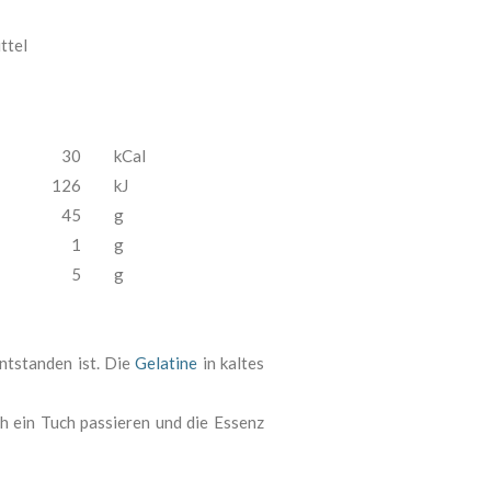
ittel
30
kCal
126
kJ
45
g
1
g
5
g
ntstanden ist. Die
Gelatine
in kaltes
h ein Tuch passieren und die Essenz