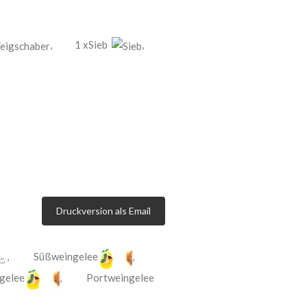
,
1 xSieb
,
Druckversion als Email
,
Süßweingelee
,
gelee
,
Portweingelee