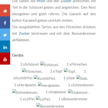
Die Sahen, die
Milch
und den
Zucker
aufkochen, ein
Teil in die Schüssel geben und angleichen. Den Rest
dazugeben und glatt rühren. Die Ganach auf den
kalten Karamell geben und kalt stellen.
Die ausgekühlten Tartes aus den Förmchen drücken,
mit
Zucker
bestreuen und mit dem Bunsenbrenner
abflämmen.
Geräte
2 xSchüssel
,
1 xFörmchen
,
2 xTopf
,
1
xKochlöffel
,
1 xSieb
,
1 xHerdplatte
,
1 xSchneebesen
,
1 xStabmixer
,
1 xLöffel
,
1 xBunsenbrenner