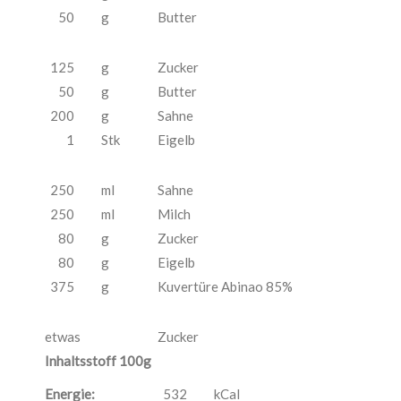
50
g
Butter
125
g
Zucker
50
g
Butter
200
g
Sahne
1
Stk
Eigelb
250
ml
Sahne
250
ml
Milch
80
g
Zucker
80
g
Eigelb
375
g
Kuvertüre Abinao 85%
etwas
Zucker
Inhaltsstoff 100g
Energie:
532
kCal