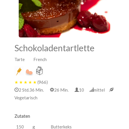
Schokoladentartlette
Tarte French
★
★
★
★
★
(966)
2 Std.36 Min.
26 Min.
10
mittel
Vegetarisch
Zutaten
150
g
Butterkeks