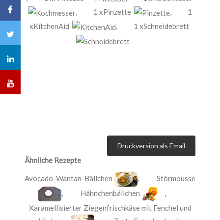
,
1 xPinzette
,
1
xKitchenAid
,
1 xSchneidebrett
Druckversion als Email
Ähnliche Rezepte
Avocado-Wantan-Bällchen
,
Störmousse
,
Hähnchenbällchen
,
Karamellisierter Ziegenfrischkäse mit Fenchel und