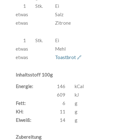
1
Stk.
Ei
etwas
Salz
etwas
Zitrone
1
Stk.
Ei
etwas
Mehl
etwas
Toastbrot 🔗
Inhaltsstoff 100g
Energie:
146
kCal
609
kJ
Fett:
6
g
KH:
11
g
Eiweiß:
14
g
Zubereitung