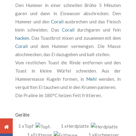
Den Hummer in einer schnellen Brühe 5 Minuten
garen und dann in Eiswasser abschrecken. Den
Hummer und den
Corail
ausbrechen und das Fleisch
klein schneiden. Das
Corail
durchgaren und fein
hacken
. Das Toastbrot mixen und zusammen mit dem
Corail
und dem Hummer vermengen. Die Masse
abschmecken, das Ei dazugeben und kalt stellen.
Vom restlichen Toast die Rinde entfernen und den
Toast in kleine Würfel schneiden. Aus der
Hummermasse Kugeln formen, in
Mehl
wenden, in
verquirlten Ei tauchen und in den Krumen panieren.
Die Praline im 180°C heizen Fett frittieren.
Geräte
1 xTopf
,
1 xHerdplatte
,
1 xFritteuse
,
1 xKochmesser