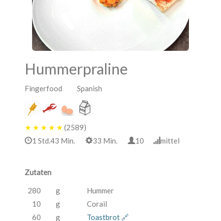
Hummerpraline
Fingerfood Spanish
★
★
★
★
★
(2589)
1 Std.43 Min.
33 Min.
10
mittel
Zutaten
280
g
Hummer
10
g
Corail
60
g
Toastbrot 🔗