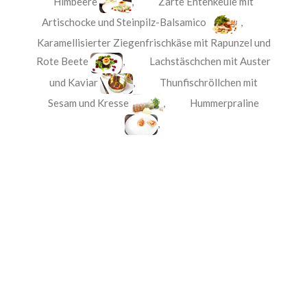
Himbeere
,
Zarte Entenkeule mit
Artischocke und Steinpilz-Balsamico
,
Karamellisierter Ziegenfrischkäse mit Rapunzel und
Rote Beete
,
Lachstäschchen mit Auster
und Kaviar
,
Thunfischröllchen mit
Sesam und Kresse
,
Hummerpraline
,