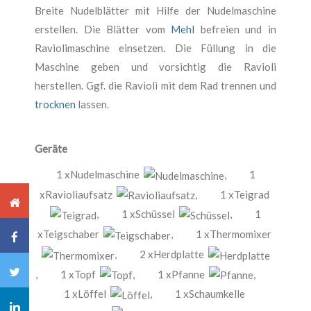
Breite Nudelblätter mit Hilfe der Nudelmaschine
erstellen. Die Blätter vom
Mehl
befreien und in
Raviolimaschine einsetzen. Die Füllung in die
Maschine geben und vorsichtig die Ravioli
herstellen. Ggf. die Ravioli mit dem Rad trennen und
trocknen
lassen.
Geräte
1 xNudelmaschine
,
1
xRavioliaufsatz
,
1 xTeigrad
,
1 xSchüssel
,
1
xTeigschaber
,
1 xThermomixer
,
2 xHerdplatte
,
1 xTopf
,
1 xPfanne
,
1 xLöffel
,
1 xSchaumkelle