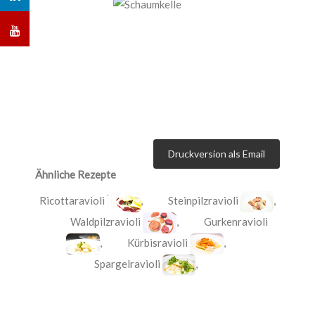
Druckversion als Email
Ähnliche Rezepte
Ricottaravioli
,
Steinpilzravioli
,
Waldpilzravioli
,
Gurkenravioli
,
Kürbisravioli
,
Spargelravioli
,