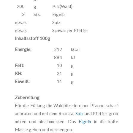
200
g
Pilz(Wald)
3
Stk.
Eigelb
etwas
Salz
etwas
Schwarzer Pfeffer
Inhaltsstoff 100g
Energie:
212
kCal
884
kJ
Fett:
10
g
KH:
21
g
Eiweiß:
11
g
Zubereitung
Für die Füllung die Waldpilze in einer Pfanne scharf
anbraten und mit dem Ricotta,
Salz
und Pfeffer grob
mixen und abschmecken. Das
Eigelb
in die kalte
Masse geben und vermengen.