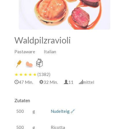
Waldpilzravioli
Pastaware Italian
★
★
★
★
★
(1382)
47 Min.
32 Min.
11
mittel
Zutaten
500
g
Nudelteig 🔗
500
g
Ricotta