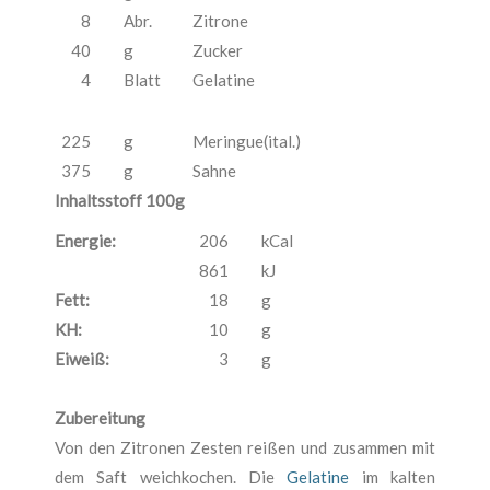
8
Abr.
Zitrone
40
g
Zucker
4
Blatt
Gelatine
225
g
Meringue(ital.)
375
g
Sahne
Inhaltsstoff 100g
Energie:
206
kCal
861
kJ
Fett:
18
g
KH:
10
g
Eiweiß:
3
g
Zubereitung
Von den Zitronen Zesten reißen und zusammen mit
dem Saft weichkochen. Die
Gelatine
im kalten