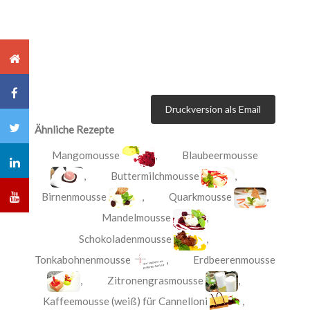
Druckversion als Email
Ähnliche Rezepte
Mangomousse
,
Blaubeermousse
,
Buttermilchmousse
,
Birnenmousse
,
Quarkmousse
,
Mandelmousse
,
Schokoladenmousse
,
Tonkabohnenmousse
,
Erdbeerenmousse
,
Zitronengrasmousse
,
Kaffeemousse (weiß) für Cannelloni
,