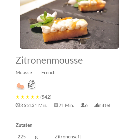
Zitronenmousse
Mousse French
★
★
★
★
★
(542)
3 Std.31 Min.
21 Min.
6
mittel
Zutaten
225
g
Zitronensaft