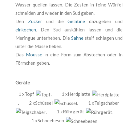
Wasser quellen lassen. Die Zesten in feine Würfel
schneiden und wieder in den Sud geben.
Den
Zucker
und die
Gelatine
dazugeben und
einkochen
. Den Sud auskühlen lassen und die
Meringue unterheben. Die
Sahne
steif schlagen und
unter die Masse heben.
Das
Mousse
in eine Form zum Abstechen oder in
Förmchen geben.
Geräte
1 xTopf
,
1 xHerdplatte
,
2 xSchüssel
,
1 xTeigschaber
,
1 xRührgerät
,
1 xSchneebesen