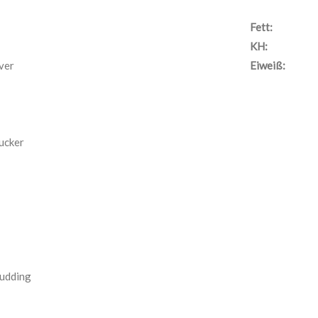
Fett:
KH:
ver
Eiweiß:
ucker
pudding