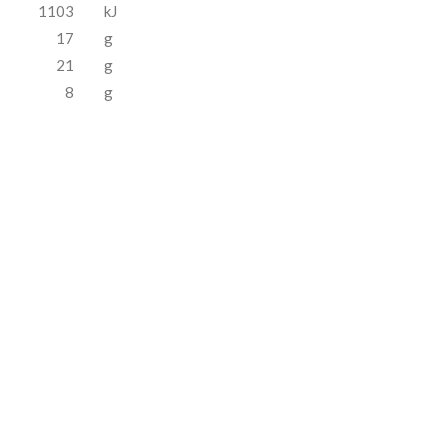
1103
kJ
17
g
21
g
8
g