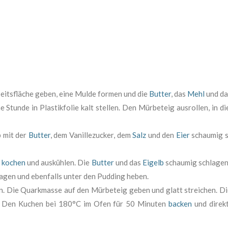
beitsfläche geben, eine Mulde formen und die
Butter
, das
Mehl
und da
 Stunde in Plastikfolie kalt stellen. Den Mürbeteig ausrollen, in 
b mit der
Butter
, dem Vanillezucker, dem
Salz
und den
Eier
schaumig s
f
kochen
und auskühlen. Die
Butter
und das
Eigelb
schaumig schlagen 
agen und ebenfalls unter den Pudding heben.
en. Die Quarkmasse auf den Mürbeteig geben und glatt streichen. 
n. Den Kuchen bei 180°C im Ofen für 50 Minuten
backen
und direk