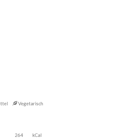
ittel
Vegetarisch
264
kCal