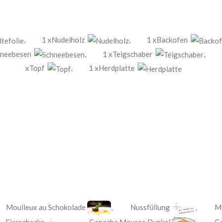
,
1 xNudelholz
,
1 xBackofen
hneebesen
,
1 xTeigschaber
,
xTopf
,
1 xHerdplatte
,
Moulleux au Schokolade
,
Nussfüllung
,
Mü