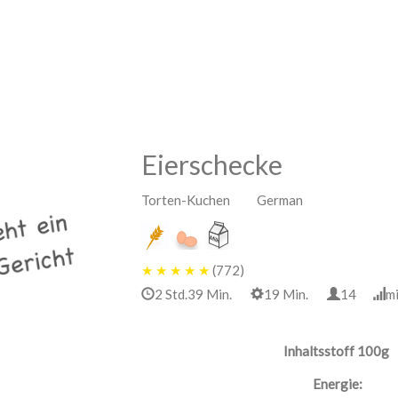
Eierschecke
Torten-Kuchen German
★
★
★
★
★
(772)
2 Std.39 Min.
19 Min.
14
m
Inhaltsstoff 100g
Energie: