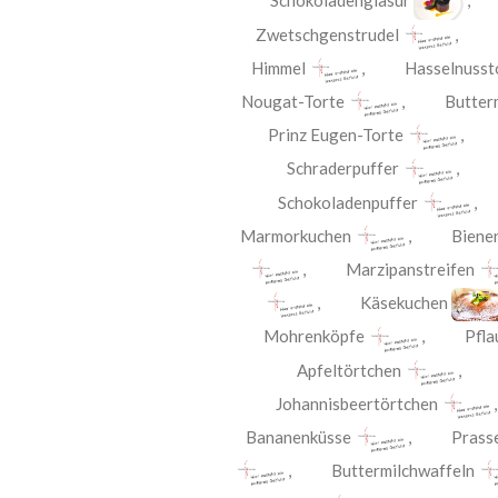
Schokoladenglasur
Zwetschgenstrudel
Himmel
,
Hasselnusst
Nougat-Torte
,
Butter
Prinz Eugen-Torte
Schraderpuffer
Schokoladenpuffer
Marmorkuchen
,
Biene
,
Marzipanstreifen
,
Käsekuchen
Mohrenköpfe
,
Pfla
Apfeltörtchen
Johannisbeertörtchen
Bananenküsse
,
Prass
,
Buttermilchwaffeln