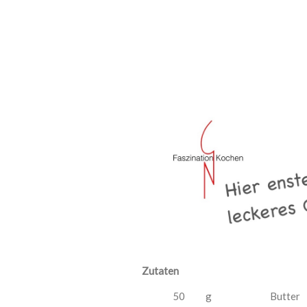
Zutaten
50
g
Butter