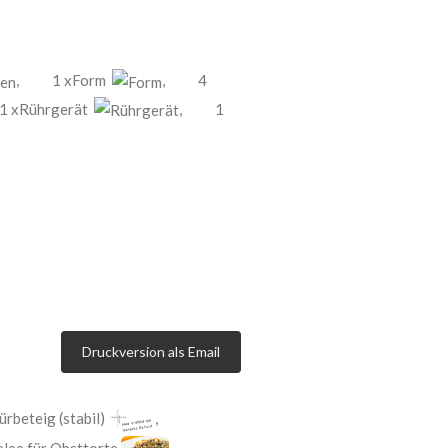
,
1 xForm
,
4
1 xRührgerät
,
1
Druckversion als Email
rbeteig (stabil)
,