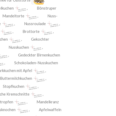
lee für Obsttorte
,
elkuchen
,
Bönstruper
,
Mandeltorte
,
Nuss-
e
,
Nussroulade
,
,
Brottorte
,
chen
,
Gekochter
,
Nusskuchen
,
,
Gedeckter Birnenkuchen
,
Schokoladen-Nusskuchen
rkkuchen mit Apfel
,
,
Buttermilchkuchen
,
,
Stopfkuchen
,
che Kremschnitte
,
tropfen
,
Mandelkranz
sknochen
,
Apfelwaffeln