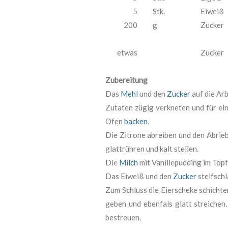
5
Stk.
Eiweiß
200
g
Zucker
etwas
Zucker
Zubereitung
Das
Mehl
und den
Zucker
auf die Ar
Zutaten zügig verkneten und für eine
Ofen
backen
.
Die Zitrone abreiben und den Abrie
glattrühren und kalt stellen.
Die
Milch
mit Vanillepudding im Top
Das Eiweiß und den
Zucker
steifschl
Zum Schluss die Eierscheke schicht
geben und ebenfals glatt streiche
bestreuen.