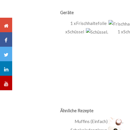
Geräte
1 xFrischhaltefolie
xSchüssel
,
1 xSc
Ähnliche Rezepte
Muffins (Einfach)