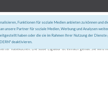
alisieren, Funktionen für soziale Medien anbieten zu können und d
REZEPT
an unsere Partner für soziale Medien, Werbung und Analysen weiter
eitgestellt haben oder die sie im Rahmen Ihrer Nutzung der Dienste
Super erklärt & lecker...!
RN" deaktivieren.
asierter Käsekuchen. Die süße Eiglasur ist einfach genial. Sie wir