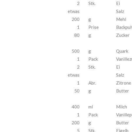
2
Stk.
Ei
etwas
Salz
200
g
Mehl
1
Prise
Backpul
80
g
Zucker
500
g
Quark
1
Pack
Vanillez
2
Stk.
Ei
etwas
Salz
1
Abr.
Zitrone
50
g
Butter
400
ml
Milch
1
Pack
Vanille
200
g
Butter
5
Stk.
Eigelb