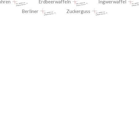
ohren
,
Erdbeerwaffeln
,
Ingwerwaffel
Berliner
,
Zuckerguss
,