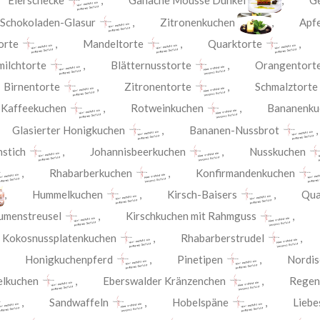
,
Eierschecke
,
Ganache Mousse Dunkel
,
Ge
,
Schokoladen-Glasur
,
Zitronenkuchen
,
Apf
orte
,
Mandeltorte
,
Quarktorte
milchtorte
,
Blätternusstorte
,
Orangentort
,
Birnentorte
,
Zitronentorte
,
Schmalztorte
,
Kaffeekuchen
,
Rotweinkuchen
,
Bananenku
,
Glasierter Honigkuchen
,
Bananen-Nussbrot
nstich
,
Johannisbeerkuchen
,
Nusskuchen
,
Rhabarberkuchen
,
Konfirmandenkuchen
,
Hummelkuchen
,
Kirsch-Baisers
,
Qua
umenstreusel
,
Kirschkuchen mit Rahmguss
,
Kokosnussplatenkuchen
,
Rhabarberstrudel
,
Honigkuchenpferd
,
Pinetipen
,
Nordis
elkuchen
,
Eberswalder Kränzenchen
,
Regen
,
Sandwaffeln
,
Hobelspäne
,
Liebe