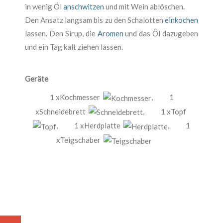
in wenig Öl
anschwitzen
und mit Wein ablöschen.
Den Ansatz langsam bis zu den Schalotten
einkochen
lassen. Den Sirup, die
Aromen
und das Öl dazugeben
und ein Tag kalt ziehen lassen.
Geräte
1 xKochmesser
,
1
xSchneidebrett
,
1 xTopf
,
1 xHerdplatte
,
1
xTeigschaber