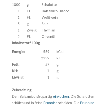
1000
g
Schalotte
1
Fl.
Balsamico Bianco
1
Fl.
Weißwein
5
g
Salz
1
Zweig
Thymian
2
Fl.
Olivenöl
Inhaltsstoff 100g
Energie:
559
kCal
2339
kJ
Fett:
57
g
KH:
7
g
Eiweiß:
1
g
Zubereitung
Den Balsamico sirupartig
einkochen
. Die Schalotten
schälen und in feine
Brunoise
scheiden. Die
Brunoise