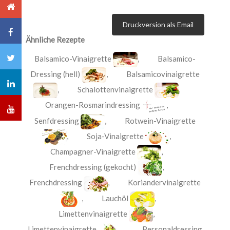
Druckversion als Email
Ähnliche Rezepte
Balsamico-Vinaigrette
,
Balsamico-
Dressing (hell)
,
Balsamicovinaigrette
,
Schalottenvinaigrette
,
Orangen-Rosmarindressing
,
Senfdressing
,
Rotwein-Vinaigrette
,
Soja-Vinaigrette
,
Champagner-Vinaigrette
,
Frenchdressing (gekocht)
,
Frenchdressing
,
Koriandervinaigrette
,
Lauchöl
,
Limettenvinaigrette
,
Limettenvinaigrette
,
Personaldressing