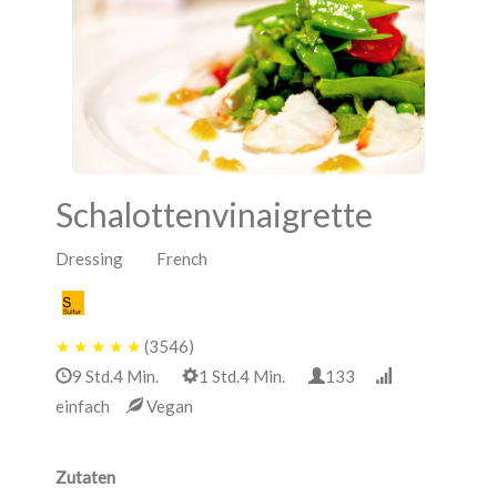
Schalottenvinaigrette
Dressing French
★
★
★
★
★
(3546)
9 Std.4 Min.
1 Std.4 Min.
133
einfach
Vegan
Zutaten