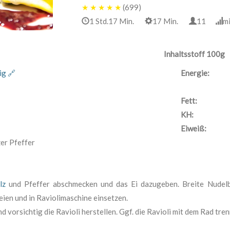
★
★
★
★
★
(699)
1 Std.17 Min.
17 Min.
11
m
Inhaltsstoff 100g
ig 🔗
Energie:
Fett:
KH:
Eiweiß:
er Pfeffer
lz
und Pfeffer abschmecken und das Ei dazugeben. Breite Nudelb
eien und in Raviolimaschine einsetzen.
d vorsichtig die Ravioli herstellen. Ggf. die Ravioli mit dem Rad tr