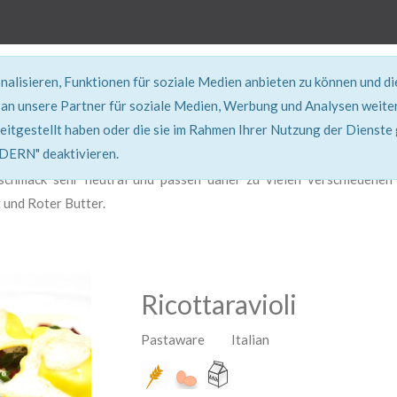
alisieren, Funktionen für soziale Medien anbieten zu können und d
REZEPT
an unsere Partner für soziale Medien, Werbung und Analysen weiter
eitgestellt haben oder die sie im Rahmen Ihrer Nutzung der Dienste
Super erklärt & lecker...!
RN" deaktivieren.
schmack sehr neutral und passen daher zu vielen verschiedenen 
 und Roter Butter.
Ricottaravioli
Pastaware Italian