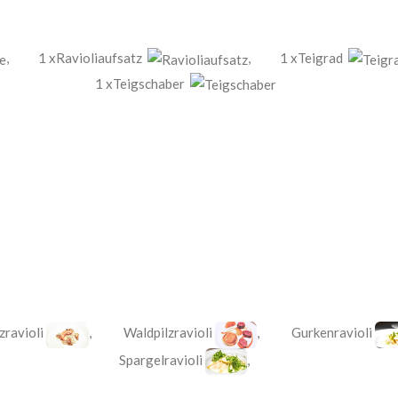
,
1 xRavioliaufsatz
,
1 xTeigrad
1 xTeigschaber
zravioli
,
Waldpilzravioli
,
Gurkenravioli
Spargelravioli
,