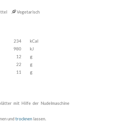
ittel
Vegetarisch
234
kCal
980
kJ
12
g
22
g
11
g
lätter mit Hilfe der Nudelmaschine
ennen und
trocknen
lassen.