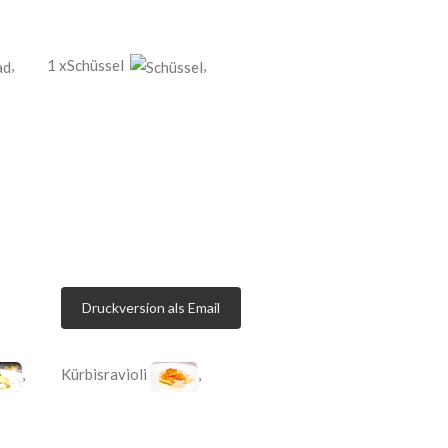
,
1 xSchüssel
,
Druckversion als Email
,
Kürbisravioli
,