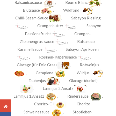
Balsamicosauce
,
Beurre Blanc
,
Blutsauce
,
Wildfond
,
Chilli-Sesam-Sauce
,
Sabayon Riesling
,
Orangenbutter
,
Sabayon
Passionsfrucht
,
Orangen-
Zitronengras-sauce
,
Balsamico-
Karamellsauce
,
Sabayon Aprikosen
,
Rosinen-Kapernsauce
,
Glacage (für Foie Gras)
,
Rotweinjus
,
Cataplana
,
Wildjus
,
Taubenjus
,
Glacage (dunkel)
,
Lammjus 2.Ansatz
,
Lammjus 1.Ansatz
,
Rindersauce
,
Chorizo-Öl
,
Chorizo
Schweinesauce
,
Stopfleber-