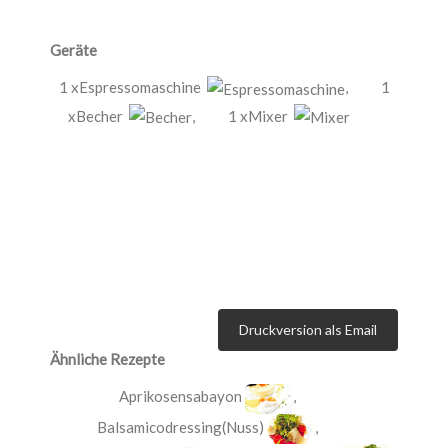
Geräte
1 xEspressomaschine
,
1
xBecher
,
1 xMixer
Druckversion als Email
Ähnliche Rezepte
Aprikosensabayon
,
Balsamicodressing(Nuss)
,