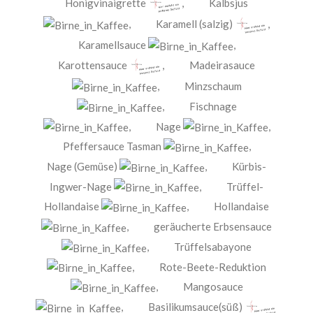
Honigvinaigrette
,
Kalbsjus
,
Karamell (salzig)
,
Karamellsauce
,
Karottensauce
,
Madeirasauce
,
Minzschaum
,
Fischnage
,
Nage
,
Pfeffersauce Tasman
,
Nage (Gemüse)
,
Kürbis-
Ingwer-Nage
,
Trüffel-
Hollandaise
,
Hollandaise
,
geräucherte Erbsensauce
,
Trüffelsabayone
,
Rote-Beete-Reduktion
,
Mangosauce
,
Basilikumsauce(süß)