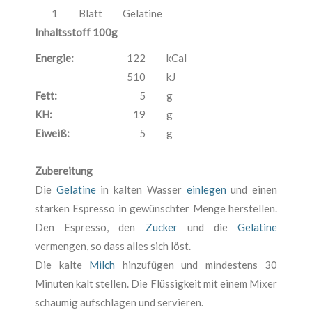
1
Blatt
Gelatine
Inhaltsstoff 100g
Energie:
122
kCal
510
kJ
Fett:
5
g
KH:
19
g
Eiweiß:
5
g
Zubereitung
Die
Gelatine
in kalten Wasser
einlegen
und einen
starken Espresso in gewünschter Menge herstellen.
Den Espresso, den
Zucker
und die
Gelatine
vermengen, so dass alles sich löst.
Die kalte
Milch
hinzufügen und mindestens 30
Minuten kalt stellen. Die Flüssigkeit mit einem Mixer
schaumig aufschlagen und servieren.