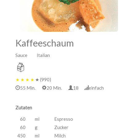
Kaffeeschaum
Sauce Italian
★
★
★
★
★
(990)
55 Min.
20 Min.
18
einfach
Zutaten
60
ml
Espresso
60
g
Zucker
450
ml
Milch