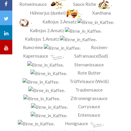
Rotweinsauce
,
Sauce Riche
,
Hühnerjus (dunkel)
,
Xanthana
,
Kalbsjus 3.Ansatz
,
Kalbsjus 2.Ansatz
,
Kalbsjus 1.Ansatz
,
Rumcrème
,
Rosinen-
Kapernsauce
,
Safransauce(Sud)
,
Sternanissauce
,
Rote Butter
,
Trüffelsauce (Weiß)
,
Traubensauce
,
Zitronengrassauce
,
Currysauce
,
Entensauce
,
Honigsauce
,