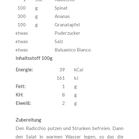
100
g
Spinat
300
g
Ananas
100
g
Granatapfel
etwas
Puderzucker
etwas
Salz
etwas
Balsamico Bianco
Inhaltsstoff 100g
Energie:
39
kCal
161
kJ
Fett:
1
g
KH:
8
g
Eiweiß:
2
g
Zubereitung
Den Radicchio putzen und Strunken befreien. Dann
den Salat in warmen Wasser legen, so das die