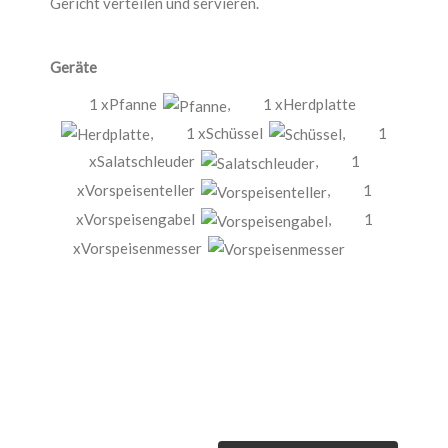
Gericht verteilen und servieren.
Geräte
1 xPfanne
,
1 xHerdplatte
,
1 xSchüssel
,
1
xSalatschleuder
,
1
xVorspeisenteller
,
1
xVorspeisengabel
,
1
xVorspeisenmesser