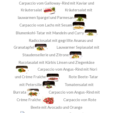
Carpaccio vom Galloway-Rind mit Kaviar und
Kräutersalat
,
Kräutersalat mit
lauwarmen Spargel und Parmesan
,
Carpaccio vom Lachs mit Sesam
,
Blumenkohl-Tatar mit Mandeln und Curry
,
Radicciosalat mit gegrillte Ananas und
Granatapfel
,
Lauwarmer Sepiasalat mit
Staudensellerie und Zitrone
,
Rucolasalat mit Kürbis Linsen und Ziegenkäse
,
Carpaccio vom Angus-Rind mit Nori
und Crème Fraîche
,
Rote Beete-Tatar
mit Petersilie
,
Tomatensalat mit
Burrata
,
Carpaccio vom Angus-Rind mit
Crème Fraîche
,
Carpaccio von Rote
Beete mit Avocado und Orange