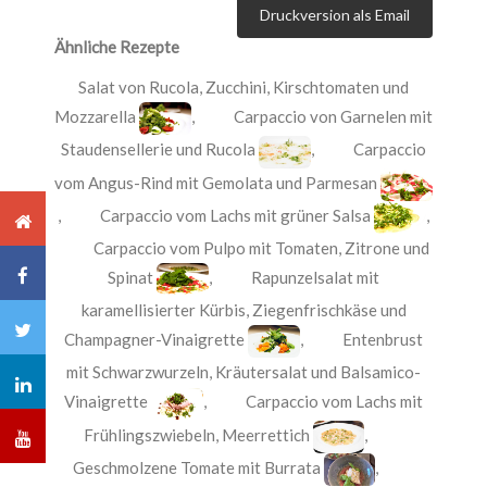
Druckversion als Email
Ähnliche Rezepte
Salat von Rucola, Zucchini, Kirschtomaten und
Mozzarella
,
Carpaccio von Garnelen mit
Staudensellerie und Rucola
,
Carpaccio
vom Angus-Rind mit Gemolata und Parmesan
,
Carpaccio vom Lachs mit grüner Salsa
,
Carpaccio vom Pulpo mit Tomaten, Zitrone und
Spinat
,
Rapunzelsalat mit
karamellisierter Kürbis, Ziegenfrischkäse und
Champagner-Vinaigrette
,
Entenbrust
mit Schwarzwurzeln, Kräutersalat und Balsamico-
Vinaigrette
,
Carpaccio vom Lachs mit
Frühlingszwiebeln, Meerrettich
,
Geschmolzene Tomate mit Burrata
,