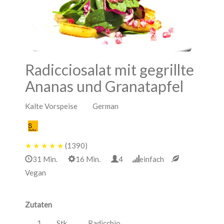
Radicciosalat mit gegrillte
Ananas und Granatapfel
Kalte Vorspeise German
★
★
★
★
★
(1390)
31 Min.
16 Min.
4
einfach
Vegan
Zutaten
1
Stk.
Radicchio