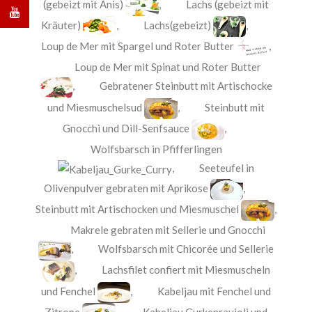
(gebeizt mit Anis)
,
Lachs (gebeizt mit
Kräuter)
,
Lachs(gebeizt)
,
Loup de Mer mit Spargel und Roter Butter
,
Loup de Mer mit Spinat und Roter Butter
,
Gebratener Steinbutt mit Artischocke
und Miesmuschelsud
,
Steinbutt mit
Gnocchi und Dill-Senfsauce
,
Wolfsbarsch in Pfifferlingen
,
Seeteufel in
Olivenpulver gebraten mit Aprikose
,
Steinbutt mit Artischocken und Miesmuschel
,
Makrele gebraten mit Sellerie und Gnocchi
,
Wolfsbarsch mit Chicorée und Sellerie
,
Lachsfilet confiert mit Miesmuscheln
und Fenchel
,
Kabeljau mit Fenchel und
Zitrone
,
Kabeljau Gurkenravioli und