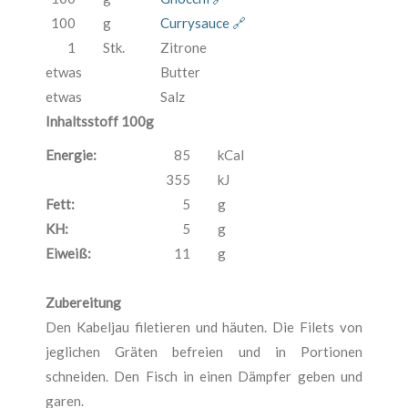
100
g
Currysauce 🔗
1
Stk.
Zitrone
etwas
Butter
etwas
Salz
Inhaltsstoff 100g
Energie:
85
kCal
355
kJ
Fett:
5
g
KH:
5
g
Eiweiß:
11
g
Zubereitung
Den Kabeljau filetieren und häuten. Die Filets von
jeglichen Gräten befreien und in Portionen
schneiden. Den Fisch in einen Dämpfer geben und
garen.