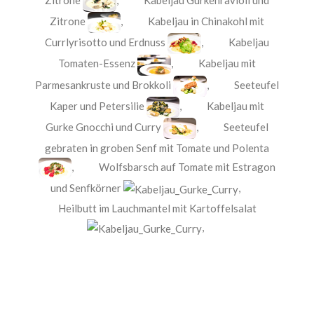
Zitrone
,
Kabeljau in Chinakohl mit
Currlyrisotto und Erdnuss
,
Kabeljau
Tomaten-Essenz
,
Kabeljau mit
Parmesankruste und Brokkoli
,
Seeteufel
Kaper und Petersilie
,
Kabeljau mit
Gurke Gnocchi und Curry
,
Seeteufel
gebraten in groben Senf mit Tomate und Polenta
,
Wolfsbarsch auf Tomate mit Estragon
und Senfkörner
,
Heilbutt im Lauchmantel mit Kartoffelsalat
,