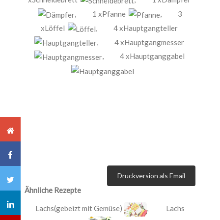
,
1 xPfanne
,
3
xLöffel
,
4 xHauptgangteller
,
4 xHauptgangmesser
,
4 xHauptganggabel
Druckversion als Email
Ähnliche Rezepte
Lachs(gebeizt mit Gemüse)
,
Lachs