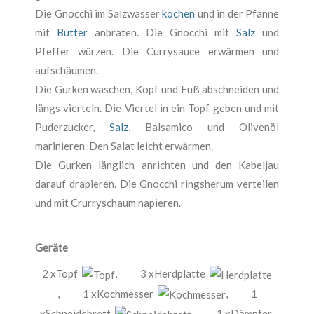
Die Gnocchi im Salzwasser
kochen
und in der Pfanne
mit
Butter
anbraten. Die Gnocchi mit
Salz
und
Pfeffer würzen. Die Currysauce erwärmen und
aufschäumen.
Die Gurken waschen, Kopf und Fuß abschneiden und
längs vierteln. Die Viertel in ein Topf geben und mit
Puderzucker,
Salz
, Balsamico und Olivenöl
marinieren. Den Salat leicht erwärmen.
Die Gurken länglich anrichten und den Kabeljau
darauf drapieren. Die Gnocchi ringsherum verteilen
und mit Crurryschaum napieren.
Geräte
2 xTopf
,
3 xHerdplatte
,
1 xKochmesser
,
1
xSchneidebrett
,
1 xDämpfer