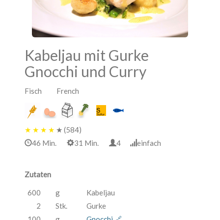
Kabeljau mit Gurke
Gnocchi und Curry
Fisch French
★
★
★
★
★
(584)
46 Min.
31 Min.
4
einfach
Zutaten
600
g
Kabeljau
2
Stk.
Gurke
100
g
Gnocchi 🔗