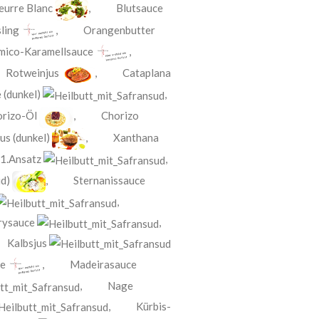
eurre Blanc
,
Blutsauce
ling
,
Orangenbutter
mico-Karamellsauce
,
,
Rotweinjus
,
Cataplana
 (dunkel)
,
rizo-Öl
,
Chorizo
us (dunkel)
,
Xanthana
 1.Ansatz
,
d)
,
Sternanissauce
,
rysauce
,
,
Kalbsjus
ce
,
Madeirasauce
,
Nage
,
Kürbis-