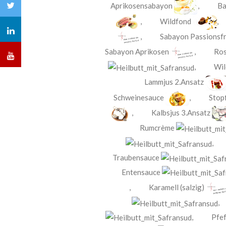
Aprikosensabayon
,
Ba
,
Wildfond
,
Sabayon Passionsf
Sabayon Aprikosen
,
Ros
,
Wil
Lammjus 2.Ansatz
Schweinesauce
,
Stop
,
Kalbsjus 3.Ansatz
Rumcrème
Traubensauce
Entensauce
,
Karamell (salzig)
,
Pfe