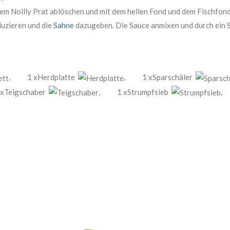
 Noilly Prat ablöschen und mit dem hellen Fond und dem Fischfond 
uzieren und die
Sahne
dazugeben. Die Sauce anmixen und durch ein S
,
1 xHerdplatte
,
1 xSparschäler
 xTeigschaber
,
1 xStrumpfsieb
,