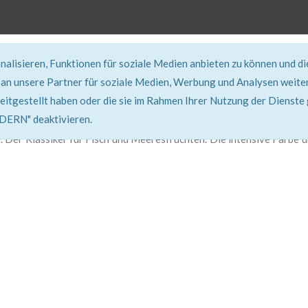
alisieren, Funktionen für soziale Medien anbieten zu können und d
REZEPT
an unsere Partner für soziale Medien, Werbung und Analysen weiter
eitgestellt haben oder die sie im Rahmen Ihrer Nutzung der Dienste
Super erklärt & lecker...!
RN" deaktivieren.
. Der Klassiker für Fisch und Meeresfrüchten. Die intensive Farbe 