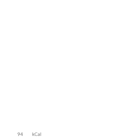
l
94
kCal