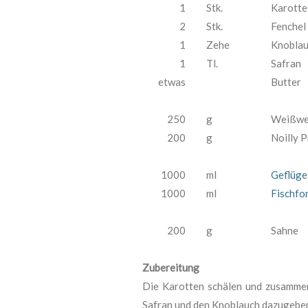
1
Stk.
Karotte
2
Stk.
Fenchel
1
Zehe
Knobla
1
Tl.
Safran
etwas
Butter
250
g
Weißwe
200
g
Noilly P
1000
ml
Geflüge
1000
ml
Fischfo
200
g
Sahne
Zubereitung
Die Karotten schälen und zusammen
Safran und den Knoblauch dazugebe