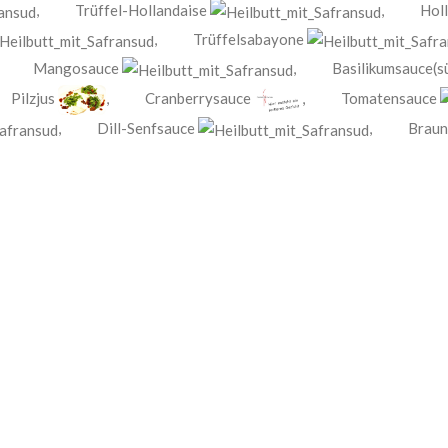
,
Trüffel-Hollandaise
,
Hol
,
Trüffelsabayone
,
Mangosauce
,
Basilikumsauce(s
,
Pilzjus
,
Cranberrysauce
,
Tomatensauce
,
Dill-Senfsauce
,
Braun