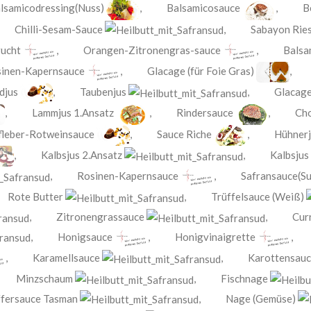
lsamicodressing(Nuss)
,
Balsamicosauce
,
B
,
Chilli-Sesam-Sauce
,
Sabayon Ries
rucht
,
Orangen-Zitronengras-sauce
,
Balsa
inen-Kapernsauce
,
Glacage (für Foie Gras)
djus
,
Taubenjus
,
Glacage
,
Lammjus 1.Ansatz
,
Rindersauce
,
Cho
fleber-Rotweinsauce
,
Sauce Riche
,
Hühnerj
,
Kalbsjus 2.Ansatz
,
Kalbsjus
,
Rosinen-Kapernsauce
,
Safransauce(Su
,
Rote Butter
,
Trüffelsauce (Weiß)
,
Zitronengrassauce
,
Cur
,
Honigsauce
,
Honigvinaigrette
,
Karamellsauce
,
Karottensau
,
Minzschaum
,
Fischnage
ffersauce Tasman
,
Nage (Gemüse)