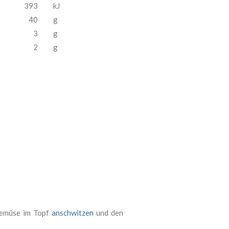
393
kJ
40
g
3
g
2
g
Gemüse im Topf
anschwitzen
und den