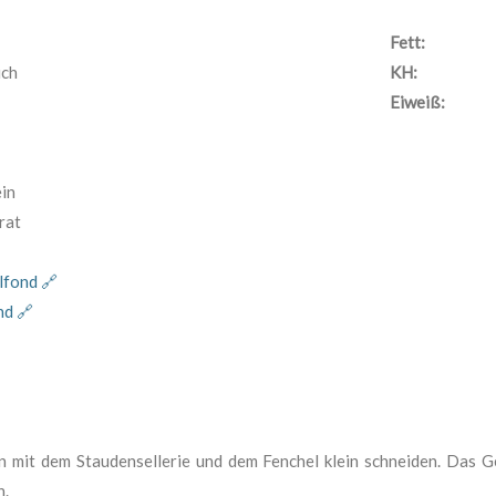
Fett:
uch
KH:
Eiweiß:
in
rat
lfond 🔗
nd 🔗
 mit dem Staudensellerie und dem Fenchel klein schneiden. Das 
n.