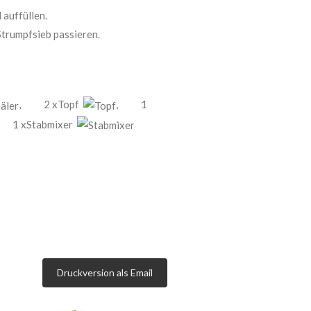
auffüllen.
trumpfsieb passieren.
,
2 xTopf
,
1
1 xStabmixer
Druckversion als Email