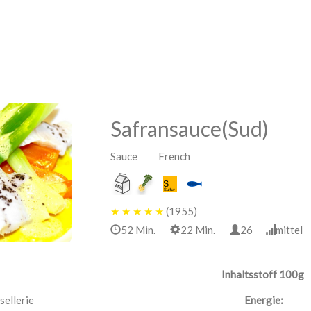
Safransauce(Sud)
Sauce French
★
★
★
★
★
(1955)
52 Min.
22 Min.
26
mitte
Inhaltsstoff 100g
sellerie
Energie: