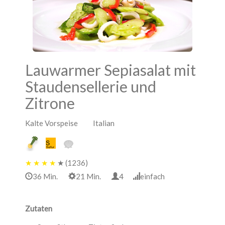
Lauwarmer Sepiasalat mit
Staudensellerie und
Zitrone
Kalte Vorspeise Italian
★
★
★
★
★
(1236)
36 Min.
21 Min.
4
einfach
Zutaten