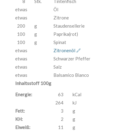
8
Stk.
Tintenfisch
etwas
Öl
etwas
Zitrone
200
g
Staudensellerie
100
g
Paprika(rot)
100
g
Spinat
etwas
Zitronenöl 🔗
etwas
Schwarzer Pfeffer
etwas
Salz
etwas
Balsamico Bianco
Inhaltsstoff 100g
Energie:
63
kCal
264
kJ
Fett:
3
g
KH:
2
g
Eiweiß:
11
g