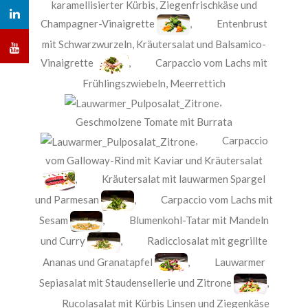
karamellisierter Kürbis, Ziegenfrischkäse und
Champagner-Vinaigrette
,
Entenbrust
mit Schwarzwurzeln, Kräutersalat und Balsamico-
Vinaigrette
,
Carpaccio vom Lachs mit
Frühlingszwiebeln, Meerrettich
,
Geschmolzene Tomate mit Burrata
,
Carpaccio
vom Galloway-Rind mit Kaviar und Kräutersalat
,
Kräutersalat mit lauwarmen Spargel
und Parmesan
,
Carpaccio vom Lachs mit
Sesam
,
Blumenkohl-Tatar mit Mandeln
und Curry
,
Radicciosalat mit gegrillte
Ananas und Granatapfel
,
Lauwarmer
Sepiasalat mit Staudensellerie und Zitrone
,
Rucolasalat mit Kürbis Linsen und Ziegenkäse