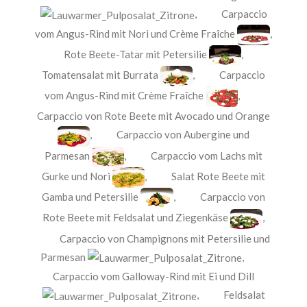
,
Carpaccio
vom Angus-Rind mit Nori und Crème Fraîche
,
Rote Beete-Tatar mit Petersilie
,
Tomatensalat mit Burrata
,
Carpaccio
vom Angus-Rind mit Crème Fraîche
,
Carpaccio von Rote Beete mit Avocado und Orange
,
Carpaccio von Aubergine und
Parmesan
,
Carpaccio vom Lachs mit
Gurke und Nori
,
Salat Rote Beete mit
Gamba und Petersilie
,
Carpaccio von
Rote Beete mit Feldsalat und Ziegenkäse
,
Carpaccio von Champignons mit Petersilie und
Parmesan
,
Carpaccio vom Galloway-Rind mit Ei und Dill
,
Feldsalat