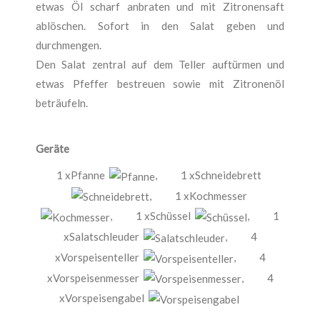
etwas Öl scharf anbraten und mit Zitronensaft
ablöschen. Sofort in den Salat geben und
durchmengen.
Den Salat zentral auf dem Teller auftürmen und
etwas Pfeffer bestreuen sowie mit Zitronenöl
beträufeln.
Geräte
1 xPfanne
,
1 xSchneidebrett
,
1 xKochmesser
,
1 xSchüssel
,
1
xSalatschleuder
,
4
xVorspeisenteller
,
4
xVorspeisenmesser
,
4
xVorspeisengabel