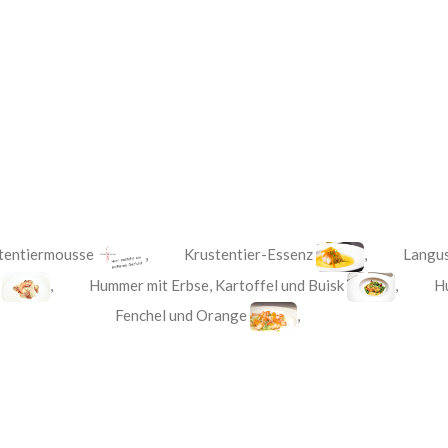
tentiermousse
,
Krustentier-Essenz
,
Langus
,
Hummer mit Erbse, Kartoffel und Buisk
,
H
Fenchel und Orange
,