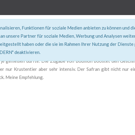
alisieren, Funktionen für soziale Medien anbieten zu können und d
REZEPT
an unsere Partner für soziale Medien, Werbung und Analysen weiter
eitgestellt haben oder die sie im Rahmen Ihrer Nutzung der Dienste
Super erklärt & lecker...!
RN" deaktivieren.
ch je genießen durfte. Die Zugabe von Bouillon boostet den Gesch
r nur Krustentier aber sehr intensiv. Der Safran gibt nicht nur e
ck. Meine Empfehlung.