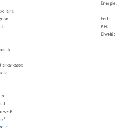
Energie:
sellerie
gnon
Fett:
uch
KH:
Eiweiß:
nmark
tierkarkasse
alz
in
rat
n weiß
 🔗
nd 🔗