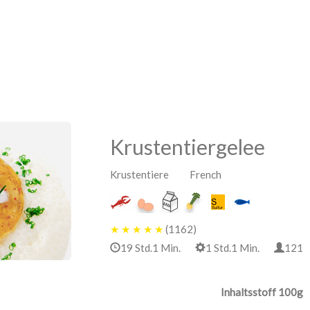
Krustentiergelee
Krustentiere French
★
★
★
★
★
(1162)
19 Std.1 Min.
1 Std.1 Min.
12
Inhaltsstoff 100g