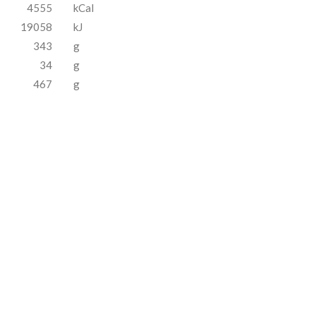
4555
kCal
19058
kJ
343
g
34
g
467
g