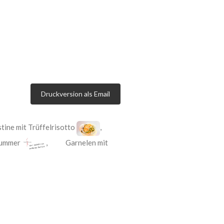
Druckversion als Email
tine mit Trüffelrisotto
,
ummer
,
Garnelen mit