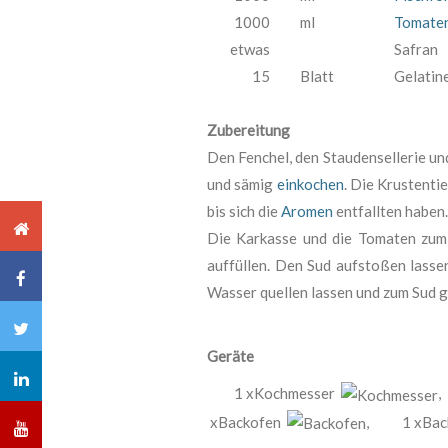
1000
ml
Tomaten
etwas
Safran
15
Blatt
Gelatin
Zubereitung
Den Fenchel, den Staudensellerie un
und sämig
einkochen
. Die Krustent
bis sich die
Aromen
entfallten haben.
Die Karkasse und die Tomaten zum
auffüllen. Den Sud aufstoßen lasse
Wasser quellen lassen und zum Sud g
Geräte
1 xKochmesser
,
xBackofen
,
1 xBa