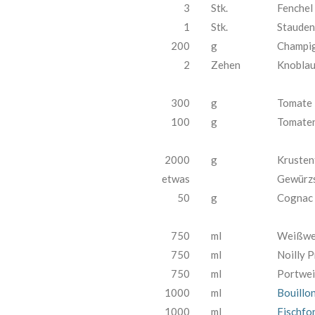
3
Stk.
Fenchel
1
Stk.
Stauden
200
g
Champi
2
Zehen
Knobla
300
g
Tomate
100
g
Tomate
2000
g
Krusten
etwas
Gewürzs
50
g
Cognac
750
ml
Weißwe
750
ml
Noilly P
750
ml
Portwei
1000
ml
Bouillon
1000
ml
Fischfo