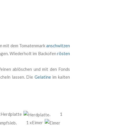
en mit dem Tomatenmark
anschwitzen
engen. Wiederholt im Backofen
rösten
einen ablöschen und mit den Fonds
cheln lassen. Die
Gelatine
im kalten
xHerdplatte
,
1
,
1 xEimer