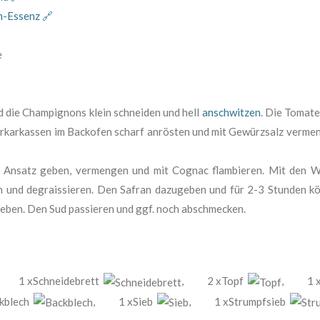
-Essenz 🔗
e
d die Champignons klein schneiden und hell
anschwitzen
. Die Tomat
ierkarkassen im Backofen scharf anrösten und mit Gewürzsalz verm
 Ansatz geben, vermengen und mit Cognac flambieren. Mit den W
n und degraissieren. Den Safran dazugeben und für 2-3 Stunden kö
eben. Den Sud passieren und ggf. noch abschmecken.
1 xSchneidebrett
,
2 xTopf
,
1 
ckblech
,
1 xSieb
,
1 xStrumpfsieb