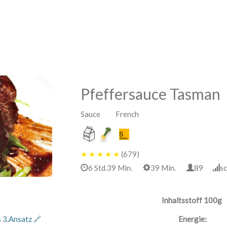
Pfeffersauce Tasman
Sauce French
★
★
★
★
★
(679)
6 Std.39 Min.
39 Min.
89
s
Inhaltsstoff 100g
 3.Ansatz 🔗
Energie: