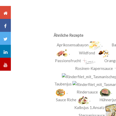
Ähnliche Rezepte
Aprikosensabayon
,
Ba
,
Wildfond
Passionsfrucht
,
Orang
Rosinen-Kapernsauce
Taubenjus
,
Rindersauce
Sauce Riche
,
Hühnerjus
Kalbsjus 1.Ansatz
Sternanissauce