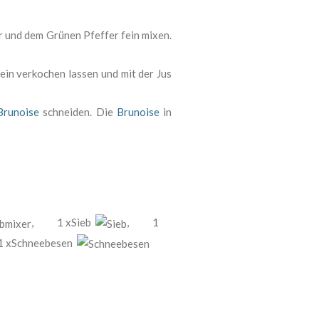
 und dem Grünen Pfeffer fein mixen.
n verkochen lassen und mit der Jus
Brunoise
schneiden. Die
Brunoise
in
,
1 xSieb
,
1
1 xSchneebesen