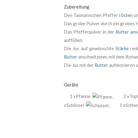
Zubereitung
Den Tasmanischen Pfeffer
rösten
un
Das grobe Pulver durch ein grobes H
Das Pfefferpulver in der
Butter
ans
auffüllen.
Die Jus auf gewünschte
Stärke
redu
Butter
anschwitzenm, mit dem Rotwe
Die Jus mit der
Butter
aufmonieren u
Geräte
1 xPfanne
,
2 xTo
xSchüssel
,
1 xSchne