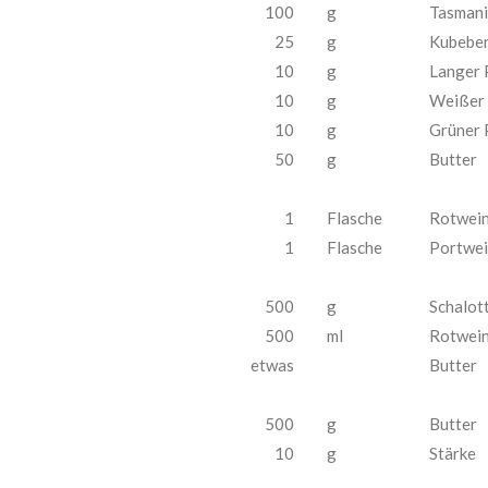
100
g
Tasmani
25
g
Kubeben
10
g
Langer 
10
g
Weißer 
10
g
Grüner 
50
g
Butter
1
Flasche
Rotwei
1
Flasche
Portwei
500
g
Schalot
500
ml
Rotwei
etwas
Butter
500
g
Butter
10
g
Stärke