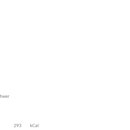
chwer
293
kCal