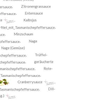
,
Zitronengrassauce
,
Entensauce
te
,
Kalbsjus
,
,
Minzschaum
,
Nage
,
Nage (Gemüse)
,
Trüffel-
,
geräucherte
,
Rote-
,
,
Cranberrysauce
,
,
Dill-
g.)