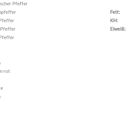
scher Pfeffer
pfeffer
Fett:
Pfeffer
KH:
Pfeffer
Eiweiß:
Pfeffer
n
n rot
te
n