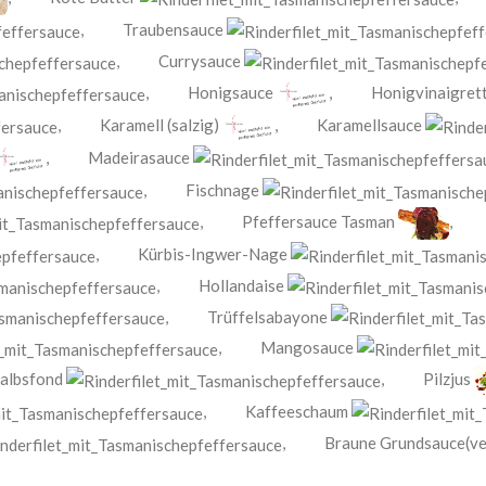
,
Traubensauce
,
Currysauce
,
Honigsauce
,
Honigvinaigret
,
Karamell (salzig)
,
Karamellsauce
,
Madeirasauce
,
Fischnage
,
Pfeffersauce Tasman
,
Kürbis-Ingwer-Nage
,
Hollandaise
,
Trüffelsabayone
,
Mangosauce
albsfond
,
Pilzjus
,
Kaffeeschaum
,
Braune Grundsauce(ve