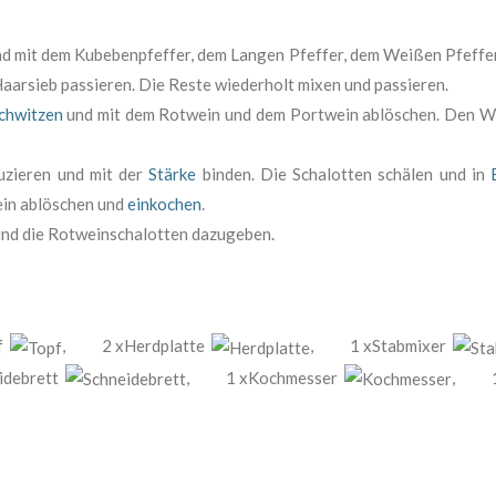
d mit dem Kubebenpfeffer, dem Langen Pfeffer, dem Weißen Pfeffer
aarsieb passieren. Die Reste wiederholt mixen und passieren.
chwitzen
und mit dem Rotwein und dem Portwein ablöschen. Den Wei
zieren und mit der
Stärke
binden. Die Schalotten schälen und in
in ablöschen und
einkochen
.
nd die Rotweinschalotten dazugeben.
pf
,
2 xHerdplatte
,
1 xStabmixer
idebrett
,
1 xKochmesser
,