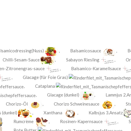
lsamicodressing(Nuss)
,
Balsamicosauce
,
B
,
Chilli-Sesam-Sauce
,
Sabayon Riesling
,
Or
en-Zitronengras-sauce
,
Balsamico-Karamellsauce
,
Glacage (für Foie Gras)
,
Cataplana
,
Glacage (dunkel)
,
Lammjus 2.A
,
Chorizo-Öl
,
Chorizo Schweinesauce
,
St
 (dunkel)
,
Xanthana
,
Kalbsjus 3.Ansatz
,
Rumcrème
,
Rosinen-Kapernsauce
,
S
,
Rote Butter