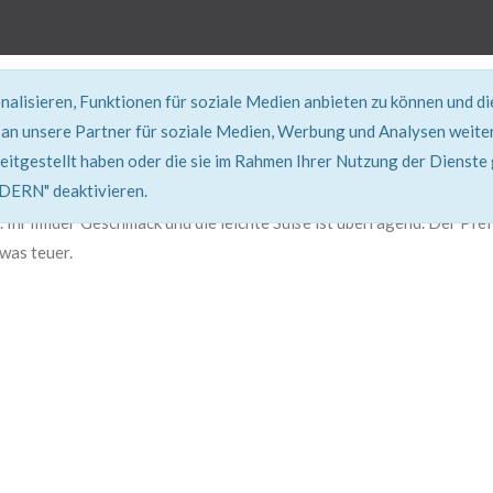
alisieren, Funktionen für soziale Medien anbieten zu können und d
REZEPT
an unsere Partner für soziale Medien, Werbung und Analysen weiter
eitgestellt haben oder die sie im Rahmen Ihrer Nutzung der Dienste
Super erklärt & lecker...!
RN" deaktivieren.
 Ihr milder Geschmack und die leichte Süße ist überragend. Der Pfef
twas teuer.