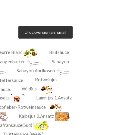
Druckversion als Email
eurre Blanc
,
Blutsauce
angenbutter
,
Sabayon
,
Sabayon Aprikosen
,
,
Rotweinjus
,
Wildjus
,
nsatz
,
Lammjus 1.Ansatz
opfleber-Rotweinsauce
,
,
Kalbsjus 2.Ansatz
,
afransauce(Sud)
,
,
Trüffelsauce (Weiß)