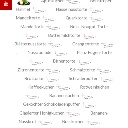
,
Apfelkuchen
,
Bönstruper
Himmel
,
Hasselnusstorte
,
Mandeltorte
,
Quarktorte
,
Mandeltorte
,
Nuss-Nougat-Torte
,
Buttermilchtorte
,
Blätternusstorte
,
Orangentorte
,
Nussroulade
,
Prinz Eugen-Torte
,
Birnentorte
,
Zitronentorte
,
Schmalztorte
,
Brottorte
,
Schraderpuffer
,
Kaffeekuchen
,
Rotweinkuchen
,
Bananenkuchen
,
Gekochter Schokoladenpuffer
,
Glasierter Honigkuchen
,
Bananen-
Nussbrot
,
Nusskuchen
,