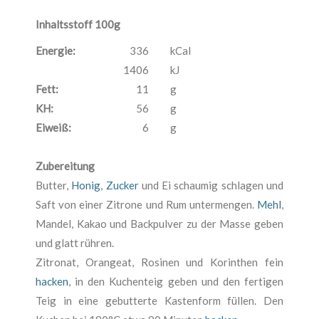
Inhaltsstoff 100g
Energie:
336
kCal
1406
kJ
Fett:
11
g
KH:
56
g
Eiweiß:
6
g
Zubereitung
Butter,
Honig
,
Zucker
und Ei schaumig schlagen und
Saft von einer Zitrone und Rum untermengen.
Mehl
,
Mandel, Kakao und Backpulver zu der Masse geben
und glatt rühren.
Zitronat, Orangeat, Rosinen und Korinthen fein
hacken
, in den Kuchenteig geben und den fertigen
Teig in eine gebutterte Kastenform füllen. Den