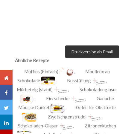
Druckversion als Email
Ähnliche Rezepte
Muffins (Einfach)
,
Moulleux au
Schokolade
,
Nussfüllung
,
Mürbeteig (stabil)
,
Schokoladenglasur
,
Eierschecke
,
Ganache
Mousse Dunkel
,
Gelee für Obsttorte
,
Zwetschgenstrudel
,
Schokoladen-Glasur
,
Zitronenkuchen