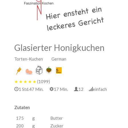
Glasierter Honigkuchen
Torten-Kuchen German
★
★
★
★
★
(1099)
1 Std.47 Min.
17 Min.
12
einfach
Zutaten
175
g
Butter
200
g
Zucker