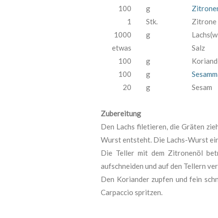
100
g
Zitrone
1
Stk.
Zitrone
1000
g
Lachs(wi
etwas
Salz
100
g
Koriand
100
g
Sesamma
20
g
Sesam
Zubereitung
Den Lachs filetieren, die Gräten zie
Wurst entsteht. Die Lachs-Wurst ein
Die Teller mit dem Zitronenöl be
aufschneiden und auf den Tellern ver
Den Koriander zupfen und fein sch
Carpaccio spritzen.