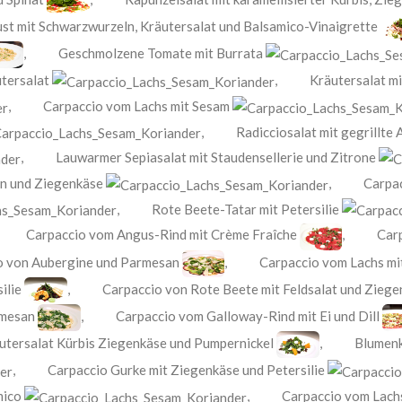
st mit Schwarzwurzeln, Kräutersalat und Balsamico-Vinaigrette
,
Geschmolzene Tomate mit Burrata
tersalat
,
Kräutersalat m
,
Carpaccio vom Lachs mit Sesam
,
Radicciosalat mit gegrillte
,
Lauwarmer Sepiasalat mit Staudensellerie und Zitrone
en und Ziegenkäse
,
Carpac
,
Rote Beete-Tatar mit Petersilie
,
Carpaccio vom Angus-Rind mit Crème Fraîche
,
Car
o von Aubergine und Parmesan
,
Carpaccio vom Lachs mi
ilie
,
Carpaccio von Rote Beete mit Feldsalat und Zieg
rmesan
,
Carpaccio vom Galloway-Rind mit Ei und Dill
utersalat Kürbis Ziegenkäse und Pumpernickel
,
Blumenk
,
Carpaccio Gurke mit Ziegenkäse und Petersilie
mico
,
Carpaccio vom Lach