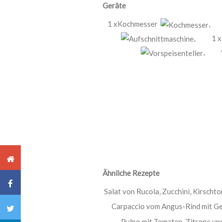
Geräte
1 xKochmesser
,
,
1 x
,
Ähnliche Rezepte
Salat von Rucola, Zucchini, Kirsch
Carpaccio vom Angus-Rind mit G
Pulpo mit Tomaten, Zitrone un