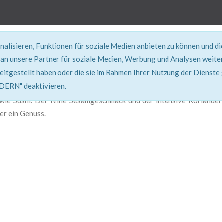
alisieren, Funktionen für soziale Medien anbieten zu können und d
REZEPT
an unsere Partner für soziale Medien, Werbung und Analysen weiter
eitgestellt haben oder die sie im Rahmen Ihrer Nutzung der Dienste
Super erklärt & lecker...!
RN" deaktivieren.
 wie Sushi. Der feine Sesamgeschmack und der intensive Koriander
er ein Genuss.