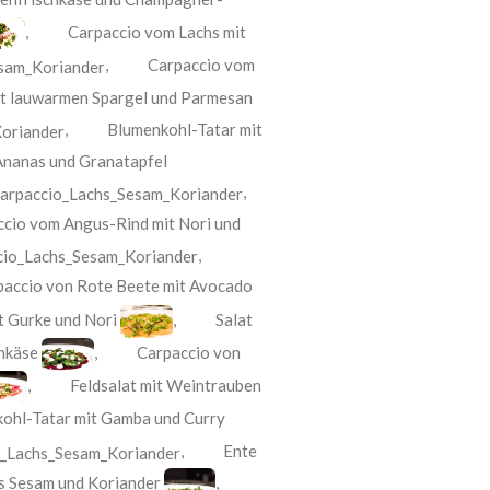
,
Carpaccio vom Lachs mit
,
Carpaccio vom
it lauwarmen Spargel und Parmesan
,
Blumenkohl-Tatar mit
 Ananas und Granatapfel
,
cio vom Angus-Rind mit Nori und
,
paccio von Rote Beete mit Avocado
t Gurke und Nori
,
Salat
enkäse
,
Carpaccio von
,
Feldsalat mit Weintrauben
ohl-Tatar mit Gamba und Curry
,
Ente
s Sesam und Koriander
,