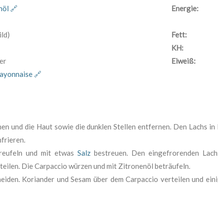
nöl 🔗
Energie:
ld)
Fett:
KH:
er
Eiweiß:
yonnaise 🔗
hen und die Haut sowie die dunklen Stellen entfernen. Den Lachs in K
frieren.
treufeln und mit etwas
Salz
bestreuen. Den eingefrorenden Lach
teilen. Die Carpaccio würzen und mit Zitronenöl beträufeln.
neiden. Koriander und Sesam über dem Carpaccio verteilen und ei