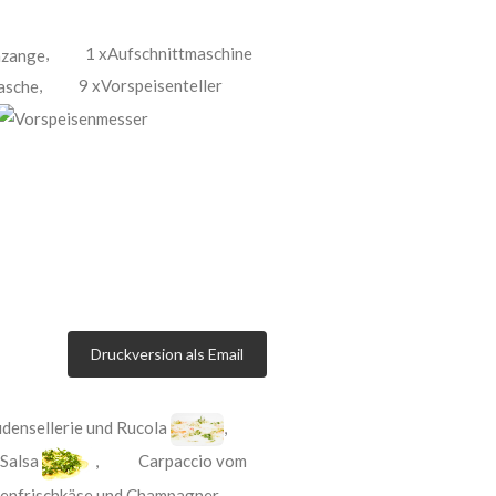
,
1 xAufschnittmaschine
,
9 xVorspeisenteller
Druckversion als Email
densellerie und Rucola
,
 Salsa
,
Carpaccio vom
egenfrischkäse und Champagner-