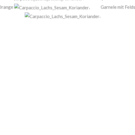
 Orange
,
Garnele mit Feld
,