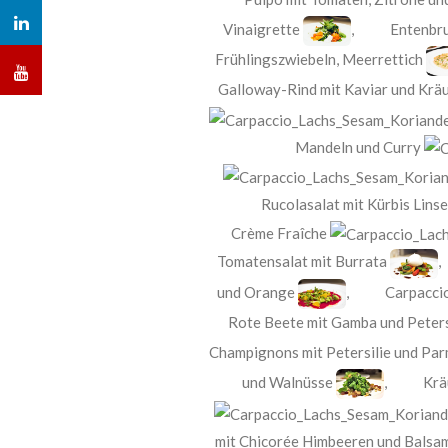
Vinaigrette
,
Entenbru
Frühlingszwiebeln, Meerrettich
Galloway-Rind mit Kaviar und Kräu
Mandeln und Curry
Rucolasalat mit Kürbis Lins
Crème Fraîche
Tomatensalat mit Burrata
und Orange
,
Carpacci
Rote Beete mit Gamba und Peters
Champignons mit Petersilie und Pa
und Walnüsse
,
Krä
mit Chicorée Himbeeren und Balsa