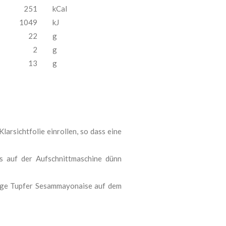
251
kCal
1049
kJ
22
g
2
g
13
g
larsichtfolie einrollen, so dass eine
s auf der Aufschnittmaschine dünn
nige Tupfer Sesammayonaise auf dem