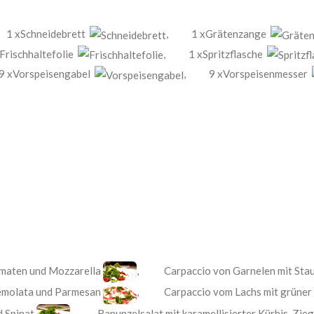
1 xSchneidebrett
,
1 xGrätenzange
Frischhaltefolie
,
1 xSpritzflasche
9 xVorspeisengabel
,
9 xVorspeisenmesser
tomaten und Mozzarella
,
Carpaccio von Garnelen mit Stau
emolata und Parmesan
,
Carpaccio vom Lachs mit grüner
d Spinat
,
Rapunzelsalat mit karamellisierter Kürbis, Zi