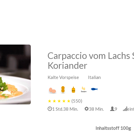
Carpaccio vom Lachs
Koriander
Kalte Vorspeise Italian
★
★
★
★
★
(550)
1 Std.38 Min.
38 Min.
9
ei
Inhaltsstoff 100g