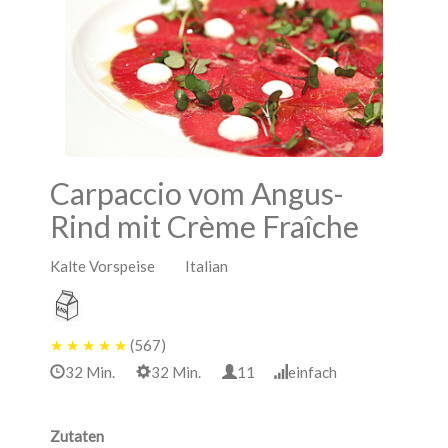
Carpaccio vom Angus-
Rind mit Crème Fraîche
Kalte Vorspeise Italian
★
★
★
★
★
(567)
32 Min.
32 Min.
11
einfach
Zutaten