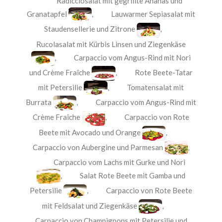
Radicciosalat mit gegrillte Ananas und
Granatapfel
,
Lauwarmer Sepiasalat mit
Staudensellerie und Zitrone
,
Rucolasalat mit Kürbis Linsen und Ziegenkäse
,
Carpaccio vom Angus-Rind mit Nori
und Crème Fraîche
,
Rote Beete-Tatar
mit Petersilie
,
Tomatensalat mit
Burrata
,
Carpaccio vom Angus-Rind mit
Crème Fraîche
,
Carpaccio von Rote
Beete mit Avocado und Orange
,
Carpaccio von Aubergine und Parmesan
,
Carpaccio vom Lachs mit Gurke und Nori
,
Salat Rote Beete mit Gamba und
Petersilie
,
Carpaccio von Rote Beete
mit Feldsalat und Ziegenkäse
,
Carpaccio von Champignons mit Petersilie und