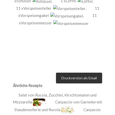
xSchüssel
,
1 xLöffel
,
11 xVorspeisenteller
,
11
xVorspeisengabel
,
11
xVorspeisenmesser
Druckversion als Email
Ähnliche Rezepte
Salat von Rucola, Zucchini, Kirschtomaten und
Mozzarella
,
Carpaccio von Garnelen mit
Staudensellerie und Rucola
,
Carpaccio