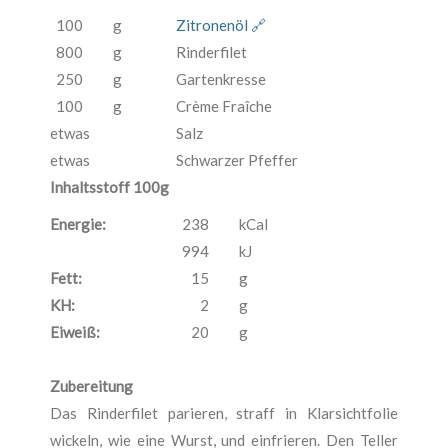
100
g
Zitronenöl 🔗
800
g
Rinderfilet
250
g
Gartenkresse
100
g
Crème Fraîche
etwas
Salz
etwas
Schwarzer Pfeffer
Inhaltsstoff 100g
Energie:
238
kCal
994
kJ
Fett:
15
g
KH:
2
g
Eiweiß:
20
g
Zubereitung
Das Rinderfilet parieren, straff in Klarsichtfolie
wickeln, wie eine Wurst, und einfrieren. Den Teller