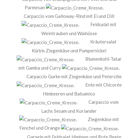
Parmesan
,
Carpaccio vom Galloway-Rind mit Ei und Dill
,
Feldsalat mit
Weintrauben und Walnüsse
,
Kräutersalat
Kürbis Ziegenkäse und Pumpernickel
,
Blumenkohl-Tatar
mit Gamba und Curry
,
Carpaccio Gurke mit Ziegenkäse und Petersilie
,
Ente mit Chicorée
Himbeeren und Balsamico
,
Carpaccio vom
Lachs Sesam und Koriander
,
Ziegenkäse mit
Fenchel und Orange
,
Garnele mit Feldsalat Himbeer und Rote Beete